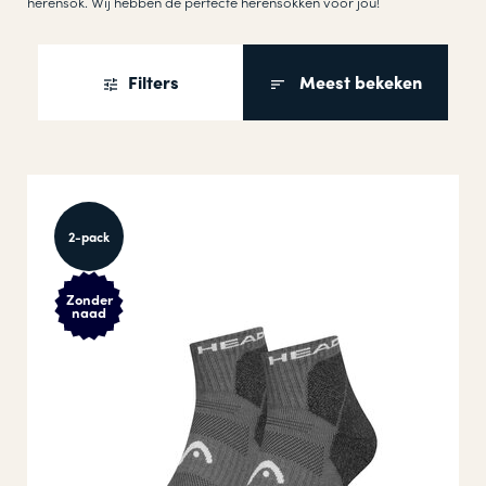
herensok. Wij hebben de perfecte herensokken voor jou!
Filters
Meest bekeken
2-pack
Zonder
naad