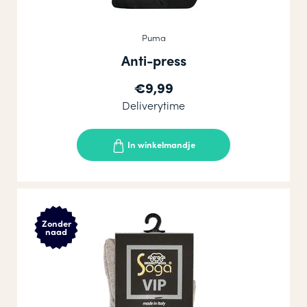
Puma
Anti-press
€9,99
Deliverytime
In winkelmandje
Zonder
naad