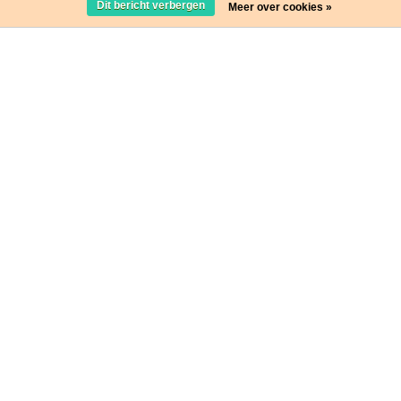
Dit bericht verbergen
Meer over cookies »
Stap in de wereld van Websocks en ontvang leuke acties!
Ja, wil ik!
* Lees hier de wettelijke beperkingen
© 2021 websocks