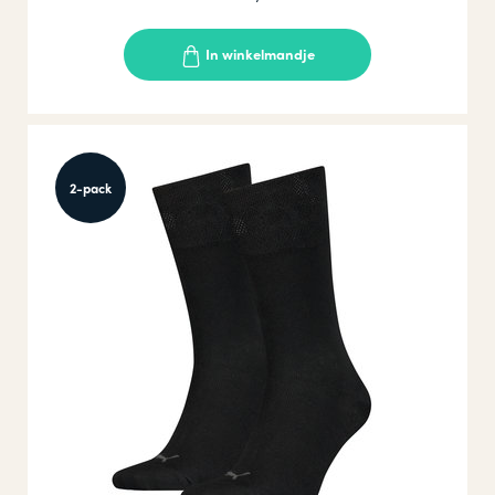
In winkelmandje
2-pack