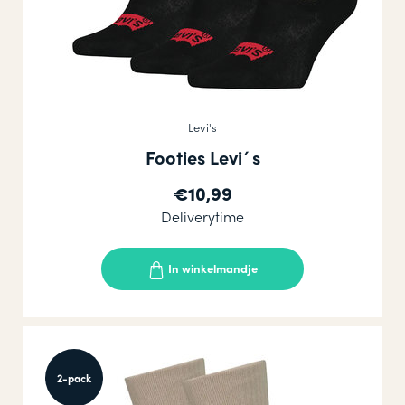
Levi's
Footies Levi´s
€10,99
Deliverytime
In winkelmandje
2-pack