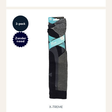
2-pack
Zonder
naad
X-TREME