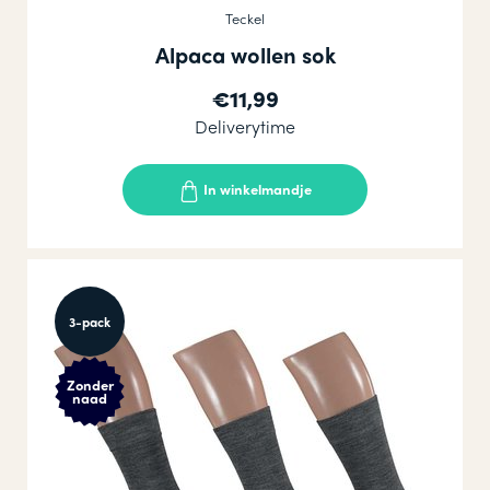
Teckel
Alpaca wollen sok
€11,99
Deliverytime
In winkelmandje
3-pack
Zonder
naad