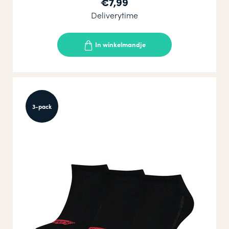
€7,99
Deliverytime
In winkelmandje
3-pack