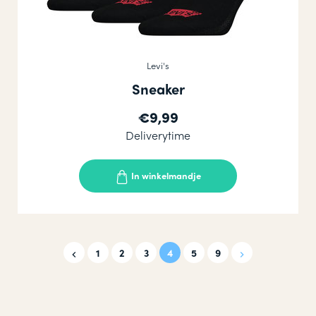
Levi's
Sneaker
€9,99
Deliverytime
In winkelmandje
1
2
3
4
5
9