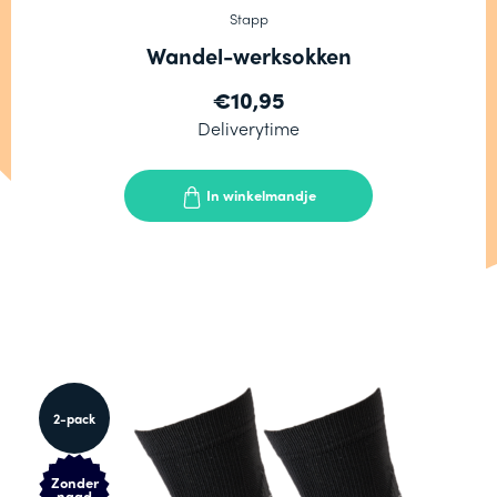
Stapp
Wandel-werksokken
€10,95
Deliverytime
In winkelmandje
2-pack
Zonder
naad