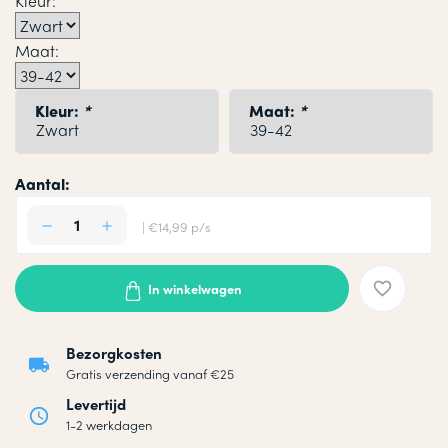
Kleur:
Maat:
Kleur:
*
Maat:
*
Aantal:
| €14,99 p/s
In winkelwagen
Bezorgkosten
Gratis verzending vanaf €25
Levertijd
1-2 werkdagen