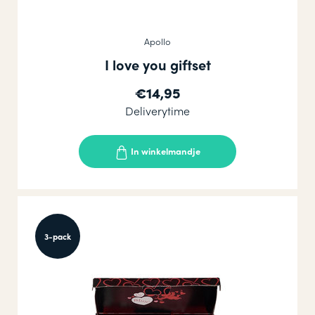
Apollo
I love you giftset
€14,95
Deliverytime
In winkelmandje
3-pack