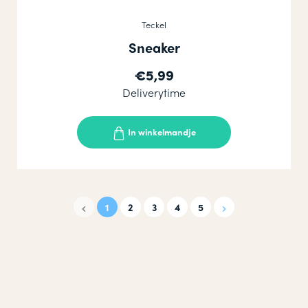
Teckel
Sneaker
€5,99
Deliverytime
In winkelmandje
1
2
3
4
5