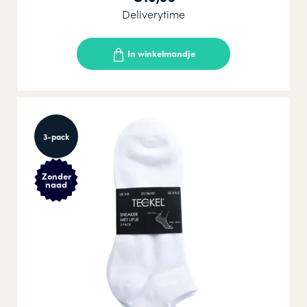
Deliverytime
In winkelmandje
3-pack
Zonder
naad