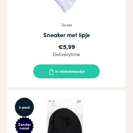
Teckel
Sneaker met lipje
€5,99
Deliverytime
In winkelmandje
3-pack
Zonder
naad