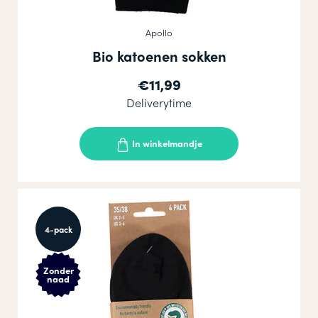
Apollo
Bio katoenen sokken
€11,99
Deliverytime
In winkelmandje
4-pack
Zonder
naad