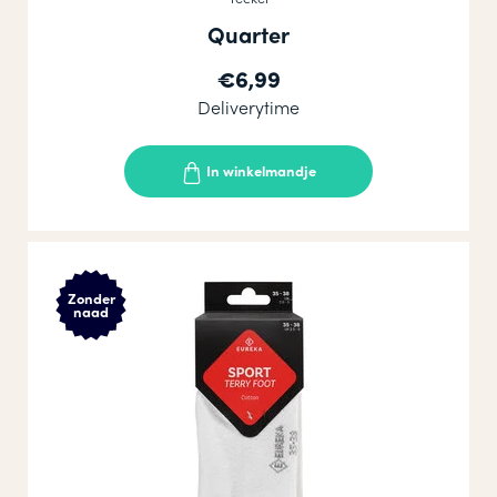
Quarter
€6,99
Deliverytime
In winkelmandje
Zonder
naad