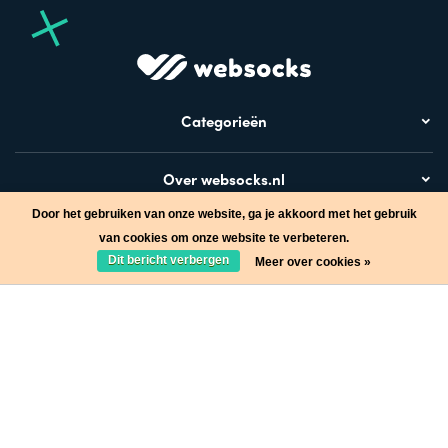
Categorieën
Over websocks.nl
Door het gebruiken van onze website, ga je akkoord met het gebruik
Bezoek ook
van cookies om onze website te verbeteren.
Dit bericht verbergen
Meer over cookies »
Stap in de wereld van Websocks en ontvang leuke acties!
Ja, wil ik!
* Lees hier de wettelijke beperkingen