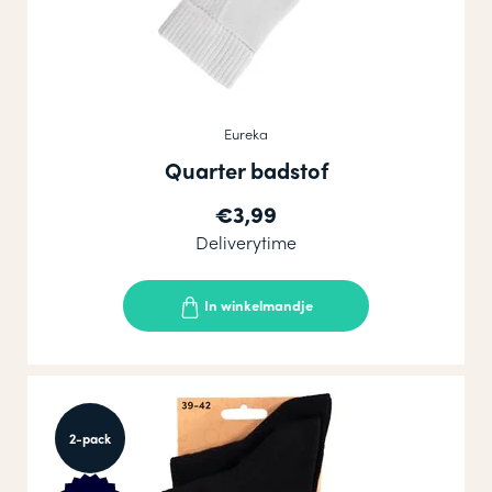
Eureka
Quarter badstof
€3,99
Deliverytime
In winkelmandje
2-pack