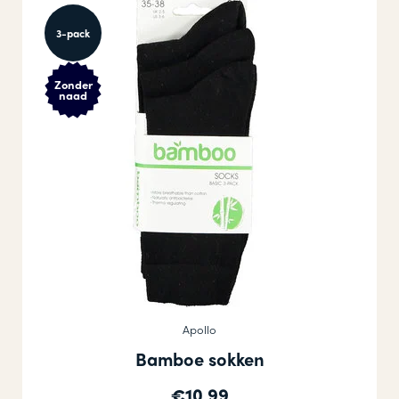
3-pack
Zonder
naad
Apollo
Bamboe sokken
€10,99