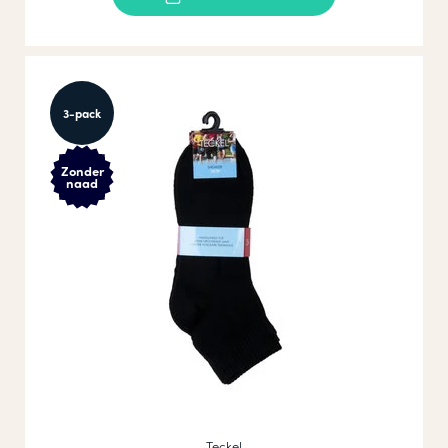
3-pack
Zonder
naad
Teckel