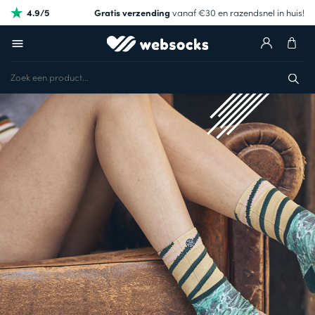
4.9/5
Gratis verzending
vanaf €30 en razendsnel in huis!