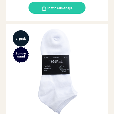
In winkelmandje
3-pack
Zonder
naad