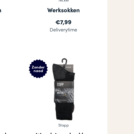
n
Werksokken
€7,99
Deliverytime
Zonder
naad
Stapp