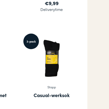
€9,99
Deliverytime
3-pack
Stapp
met
Casual-werksok