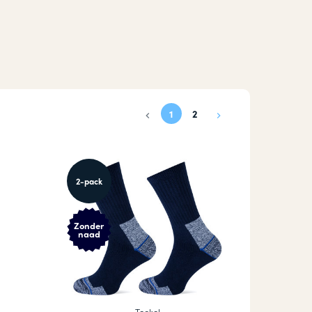
1
2
2-pack
Zonder
naad
Teckel