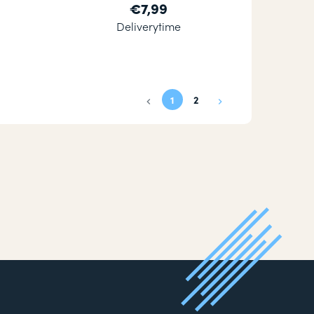
€7,99
Deliverytime
1
2