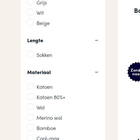
Grijs
B
Wit
Beige
Lengte
Sokken
Zond
Materiaal
naa
Katoen
Katoen 80%+
Wol
Merino wol
Bamboe
Cool-max