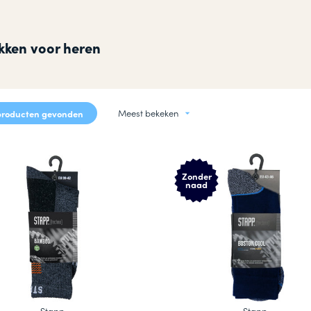
okken
n
kken voor heren
Meest bekeken
producten gevonden
Zonder
naad
Stapp
Stapp