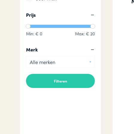
Prijs
Min: €
0
Max: €
20
Merk
Alle merken