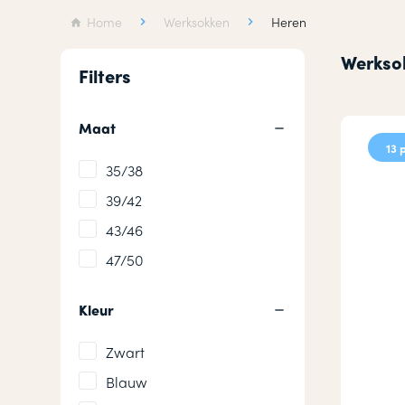
Wollen sokken
Hardloops
Home
Werksokken
Heren
Merino wollen sokken
Werksokke
Werkso
Filters
Badstof sokken
Huissokken
Maat
13 
35/38
39/42
43/46
47/50
Kleur
Zwart
Blauw