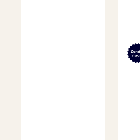
Zond
naa