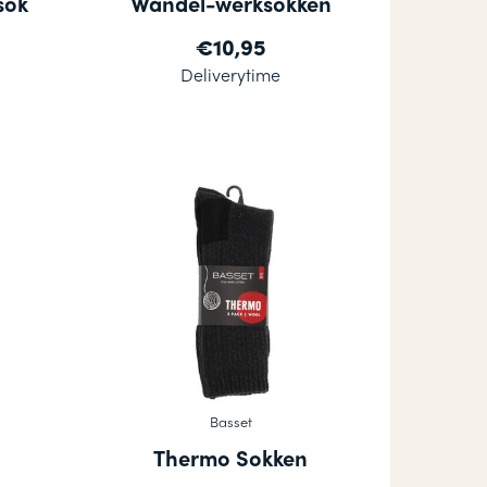
sok
Wandel-werksokken
€10,95
Deliverytime
Basset
Thermo Sokken