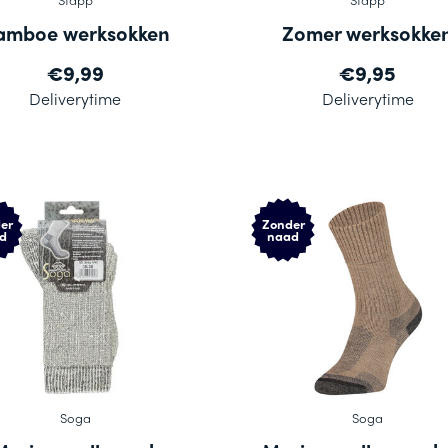
amboe werksokken
Zomer werksokke
€9,99
€9,95
Deliverytime
Deliverytime
er
Zonder
d
naad
Soga
Soga