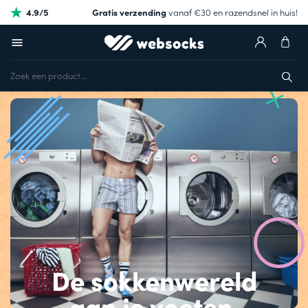
4.9/5
Gratis verzending
vanaf €30 en razendsnel in huis!
De sokkenwereld
aan je voeten.