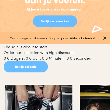
Al jouw favoriete sokken merken!
Bekijk onze merken
Yes ons eigen sokkenmerk! Shop nu jouw
Websocks basics!
The sale is about to start
Order our collection with high discounts!
0
0
Dagen
:
0
0
Uur
:
0
0
Minuten
:
0
0
Seconden
Bekijk collectie