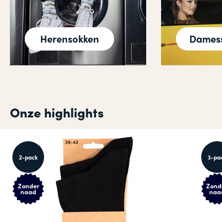
Herensokken
Dames
Onze highlights
2-pack
3-pa
Zonder
Zond
naad
naa