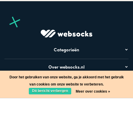
Categorieën
Over websocks.nl
Door het gebruiken van onze website, ga je akkoord met het gebruik
Bezoek ook
van cookies om onze website te verbeteren.
Dit bericht verbergen
Meer over cookies »
Stap in de wereld van Websocks en ontvang leuke acties!
Ja, wil ik!
* Lees hier de wettelijke beperkingen