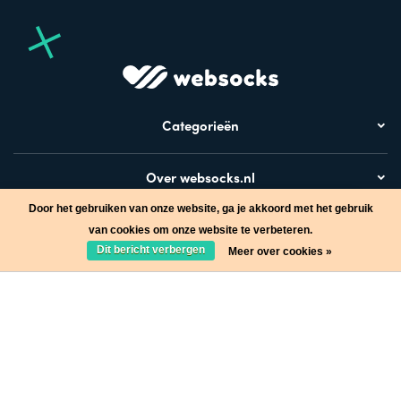
Categorieën
Over websocks.nl
Door het gebruiken van onze website, ga je akkoord met het gebruik
Deel dit artikel
Bezoek ook
van cookies om onze website te verbeteren.
Dit bericht verbergen
Meer over cookies »
Stap in de wereld van Websocks en ontvang leuke acties!
Ja, wil ik!
* Lees hier de wettelijke beperkingen