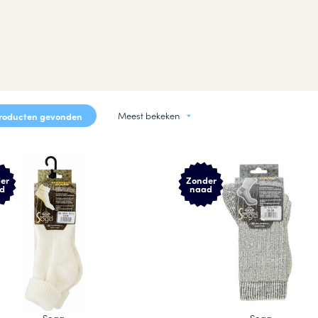
okken
n
Meest bekeken
roducten gevonden
er
Zonder
d
naad
Soga
Soga