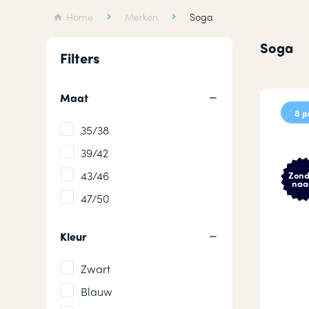
Wollen sokken
Hardloops
Home
Merken
Soga
Merino wollen sokken
Werksokke
Soga
Filters
Badstof sokken
Huissokken
Maat
8 p
35/38
39/42
43/46
Zond
naa
47/50
Kleur
Zwart
Blauw