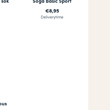
 sok
Soga Basic Sport
€8,95
Deliverytime
ous