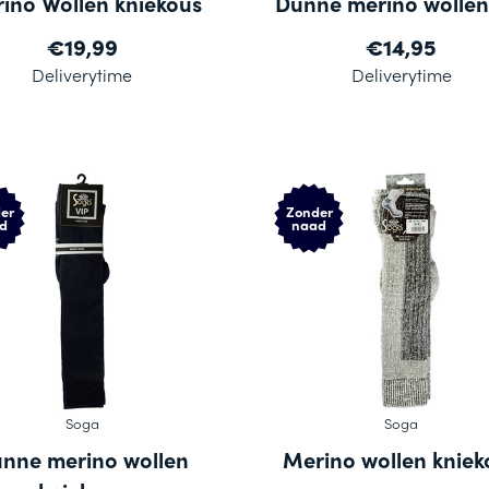
ino Wollen kniekous
Dunne merino wollen
€19,99
€14,95
Deliverytime
Deliverytime
er
Zonder
d
naad
Soga
Soga
nne merino wollen
Merino wollen kniek