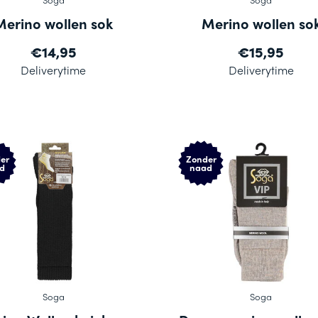
Merino wollen sok
Merino wollen so
€14,95
€15,95
Deliverytime
Deliverytime
er
Zonder
d
naad
Soga
Soga