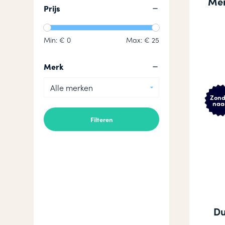
Mer
Prijs
Min: €
0
Max: €
25
Merk
Alle merken
Zond
naa
Du