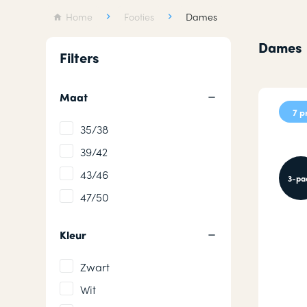
Wollen sokken
Hardloops
Home
Footies
Dames
Merino wollen sokken
Werksokke
Dames
Filters
Badstof sokken
Huissokken
Maat
7 p
35/38
39/42
43/46
3-pa
47/50
Kleur
Zwart
Wit