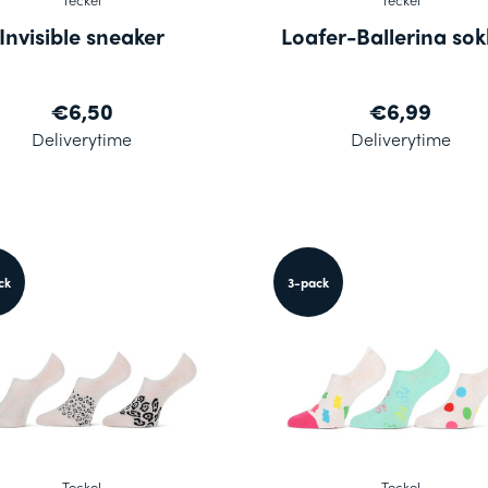
Invisible sneaker
Loafer-Ballerina so
€6,50
€6,99
Deliverytime
Deliverytime
ck
3-pack
Teckel
Teckel