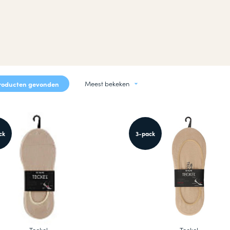
okken
n
Meest bekeken
roducten gevonden
ck
3-pack
Teckel
Teckel