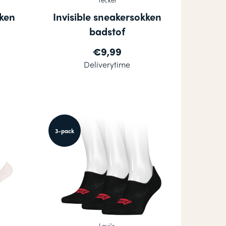
kken
Invisible sneakersokken
badstof
€9,99
Deliverytime
3-pack
Levi's