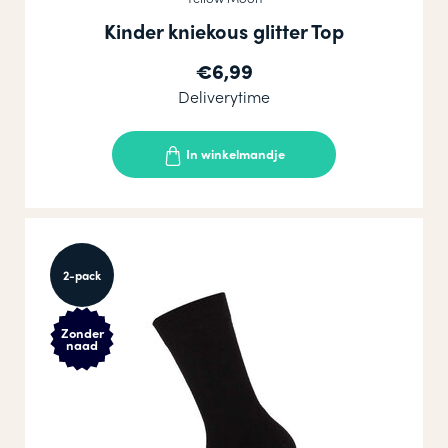
Kinder kniekous glitter Top
€6,99
Deliverytime
In winkelmandje
2-pack
Zonder
naad