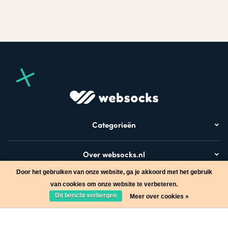
Categorieën
Over websocks.nl
Door het gebruiken van onze website, ga je akkoord met het gebruik
Bezoek ook
van cookies om onze website te verbeteren.
Dit bericht verbergen
Meer over cookies »
Stap in de wereld van Websocks en ontvang leuke acties!