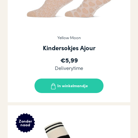
Yellow Moon
Kindersokjes Ajour
€5,99
Deliverytime
In winkelmandje
Zonder
naad