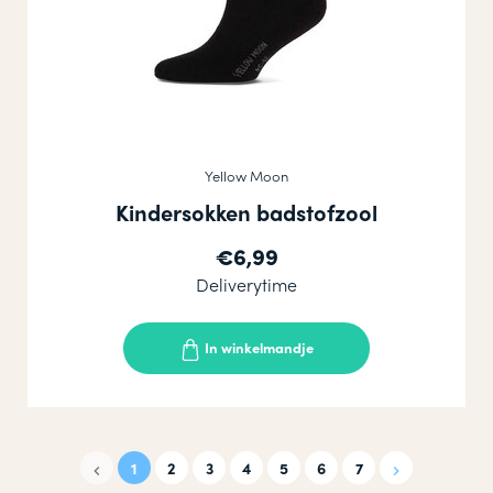
Yellow Moon
Kindersokken badstofzool
€6,99
Deliverytime
In winkelmandje
1
2
3
4
5
6
7