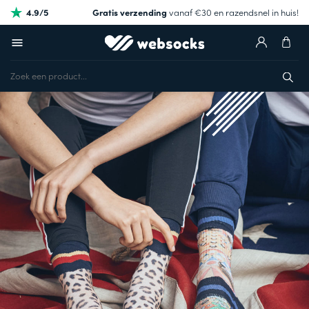
4.9/5
Gratis verzending
vanaf €30 en razendsnel in huis!