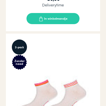
Deliverytime
In winkelmandje
2-pack
Zonder
naad