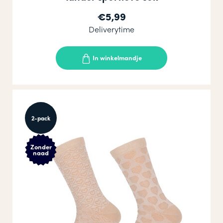
€5,99
Deliverytime
In winkelmandje
2-pack
Zonder
naad