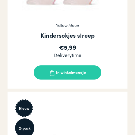
Yellow Moon
Kindersokjes streep
€5,99
Deliverytime
In winkelmandje
Nieuw
Zonder
2-pack
naad