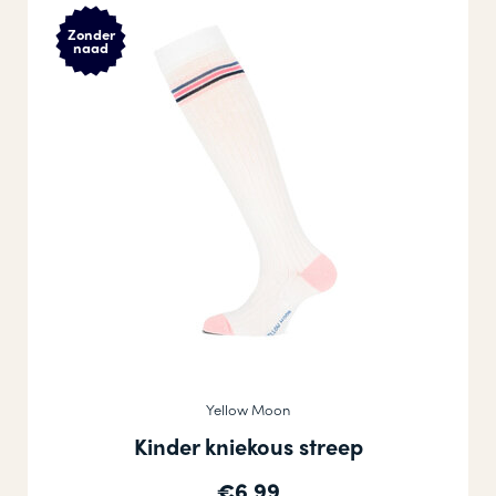
Zonder
naad
Yellow Moon
Kinder kniekous streep
€6,99