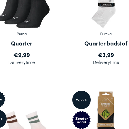
Puma
Eureka
Quarter
Quarter badstof
€9,99
€3,99
Deliverytime
Deliverytime
w
2-pack
Zonder
ck
naad