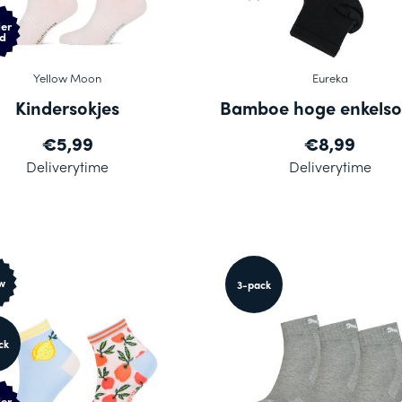
er
d
Yellow Moon
Eureka
Kindersokjes
Bamboe hoge enkelso
€5,99
€8,99
Deliverytime
Deliverytime
w
3-pack
ck
er