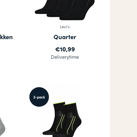
Levi's
kken
Quarter
€10,99
Deliverytime
2-pack