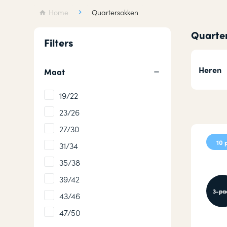
Wollen sokken
Hardloops
Home
Quartersokken
Merino wollen sokken
Werksokke
Quarte
Filters
Badstof sokken
Huissokken
Heren
Maat
19/22
23/26
27/30
10 
31/34
35/38
39/42
3-pa
43/46
47/50