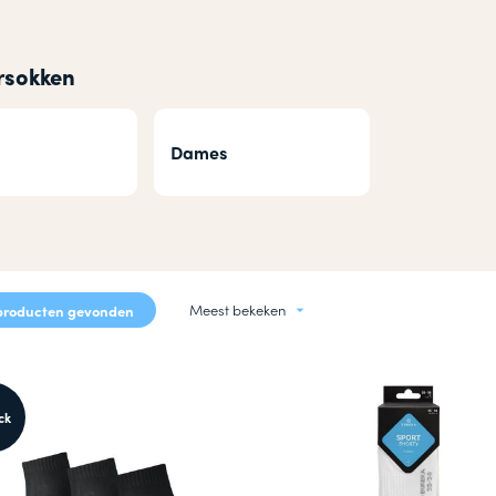
okken
n
rsokken
Dames
Meest bekeken
producten gevonden
ck