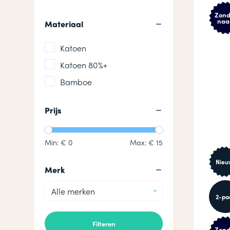
Zond
naa
Materiaal
Katoen
Katoen 80%+
Bamboe
Prijs
Min: €
0
Max: €
15
Nieu
Merk
Alle merken
2-pa
Zond