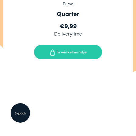
Puma
Quarter
€9,99
Deliverytime
In winkelmandje
3-pack