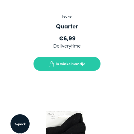
Teckel
Quarter
€6,99
Deliverytime
In winkelmandje
3-pack