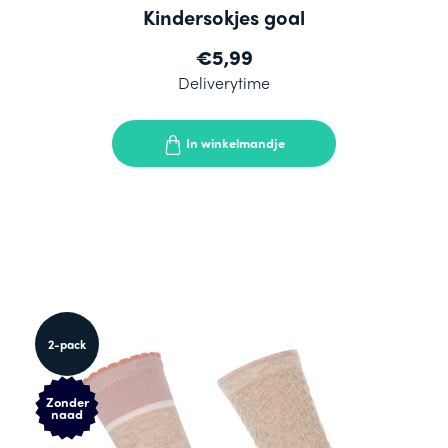
Kindersokjes goal
€5,99
Deliverytime
In winkelmandje
2-pack
Zonder
naad