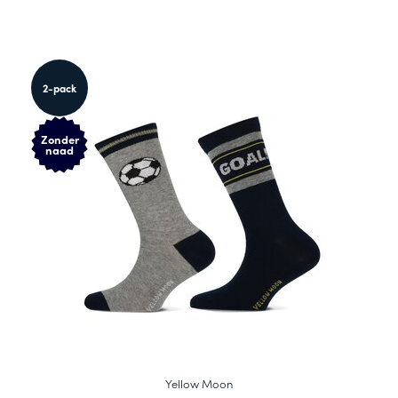
2-pack
Zonder
naad
Yellow Moon