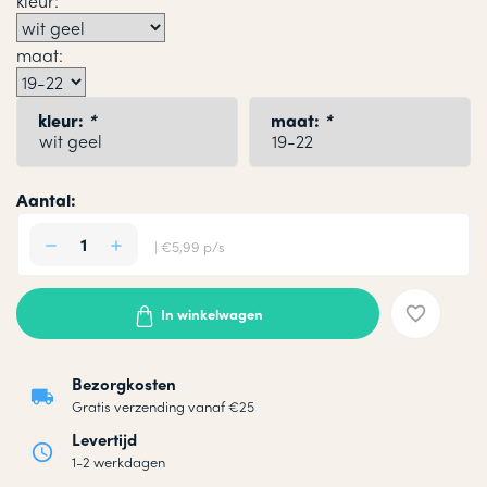
kleur:
maat:
kleur:
*
maat:
*
Aantal:
| €5,99 p/s
In winkelwagen
Bezorgkosten
Gratis verzending vanaf €25
Levertijd
1-2 werkdagen