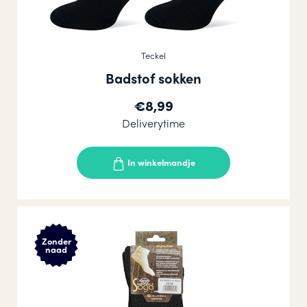
Teckel
Badstof sokken
€8,99
Deliverytime
In winkelmandje
Zonder
naad