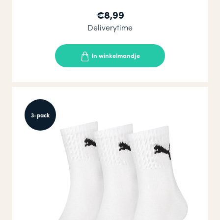
€8,99
Deliverytime
In winkelmandje
3-pack