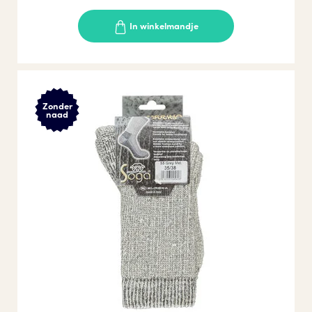
In winkelmandje
Zonder
naad