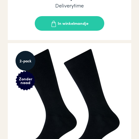
Deliverytime
In winkelmandje
2-pack
Zonder
naad