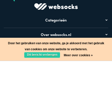
Categorieën
Over websocks.nl
Door het gebruiken van onze website, ga je akkoord met het gebruik
Bezoek ook
van cookies om onze website te verbeteren.
Dit bericht verbergen
Meer over cookies »
Stap in de wereld van Websocks en ontvang leuke acties!
Ja, wil ik!
* Lees hier de wettelijke beperkingen