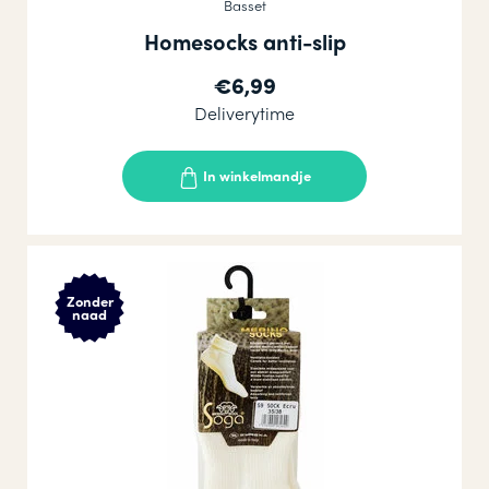
Basset
Homesocks anti-slip
€6,99
Deliverytime
In winkelmandje
Zonder
naad