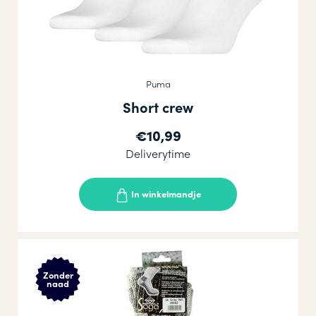
Puma
Short crew
€10,99
Deliverytime
In winkelmandje
Zonder
naad