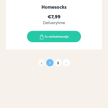
Homesocks
€7,99
Deliverytime
In winkelmandje
1
2