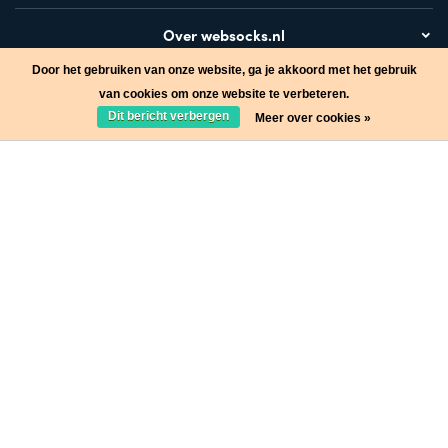
Over websocks.nl
Door het gebruiken van onze website, ga je akkoord met het gebruik
Bezoek ook
van cookies om onze website te verbeteren.
Dit bericht verbergen
Meer over cookies »
Stap in de wereld van Websocks en ontvang leuke acties!
Ja, wil ik!
* Lees hier de wettelijke beperkingen