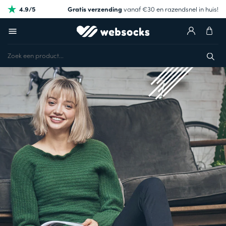
4.9/5
Gratis verzending
vanaf €30 en razendsnel in huis!