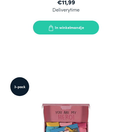
€11,99
Deliverytime
In winkelmandje
3-pack