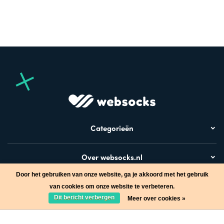
Categorieën
Over websocks.nl
Door het gebruiken van onze website, ga je akkoord met het gebruik
Bezoek ook
van cookies om onze website te verbeteren.
Dit bericht verbergen
Meer over cookies »
Stap in de wereld van Websocks en ontvang leuke acties!