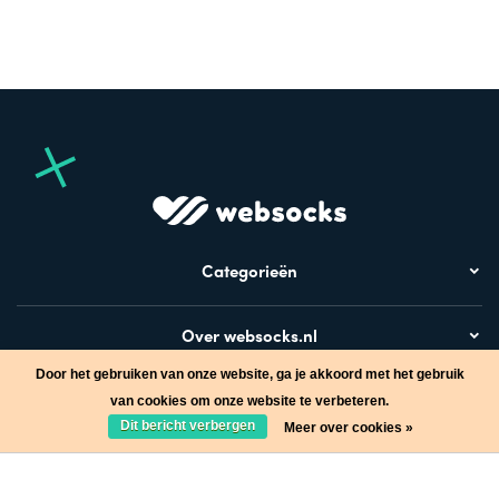
Categorieën
Over websocks.nl
Door het gebruiken van onze website, ga je akkoord met het gebruik
Bezoek ook
van cookies om onze website te verbeteren.
Dit bericht verbergen
Meer over cookies »
Stap in de wereld van Websocks en ontvang leuke acties!