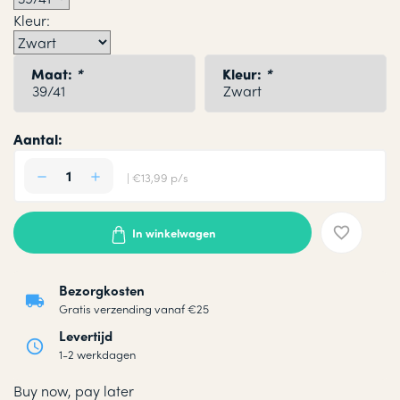
Kleur:
Maat:
*
Kleur:
*
Aantal:
| €13,99 p/s
In winkelwagen
Bezorgkosten
Gratis verzending vanaf €25
Levertijd
1-2 werkdagen
Buy now, pay later