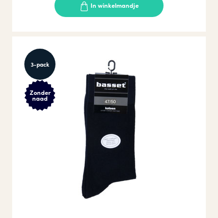
In winkelmandje
3-pack
Zonder
naad