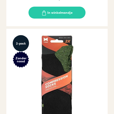
In winkelmandje
2-pack
Zonder
naad