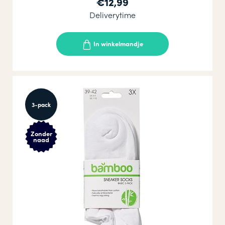
€12,99
Deliverytime
In winkelmandje
3-pack
Zonder
naad