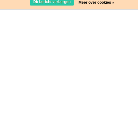
Dit bericht verbergen
Meer over cookies »
Stap in de wereld van Websocks en ontvang leuke acties!
Ja, wil ik!
* Lees hier de wettelijke beperkingen
© 2021 websocks