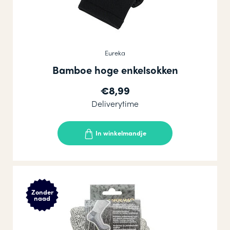
Eureka
Bamboe hoge enkelsokken
€8,99
Deliverytime
In winkelmandje
Zonder
naad