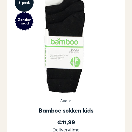
3-pack
Zonder
naad
Apollo
Bamboe sokken kids
€11,99
Deliverytime