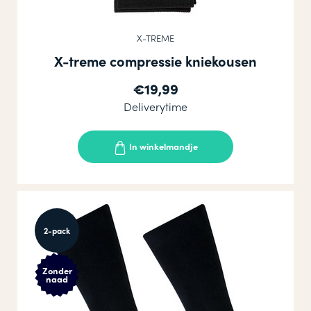
X-TREME
X-treme compressie kniekousen
€19,99
Deliverytime
In winkelmandje
2-pack
Zonder
naad