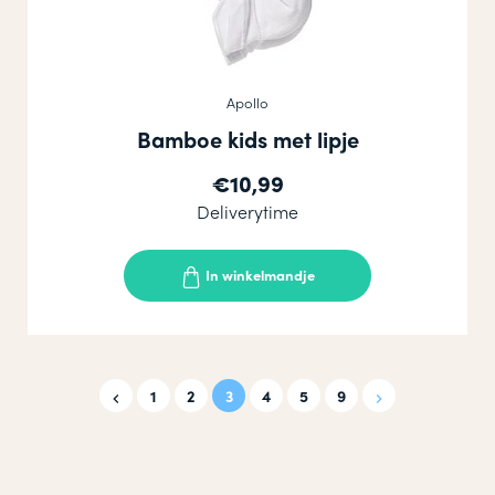
Apollo
Bamboe kids met lipje
€10,99
Deliverytime
In winkelmandje
1
2
3
4
5
9