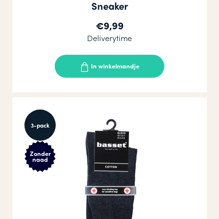
Sneaker
€9,99
Deliverytime
In winkelmandje
3-pack
Zonder
naad