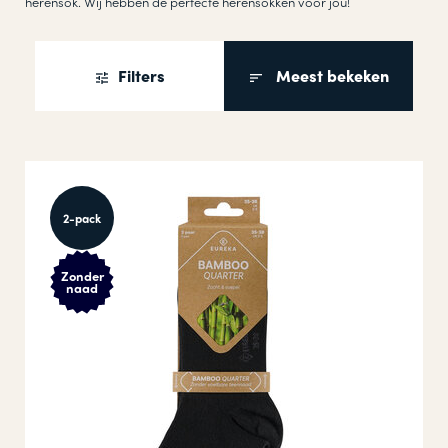
herensok. Wij hebben de perfecte herensokken voor jou!
Filters
Meest bekeken
2-pack
Zonder
naad