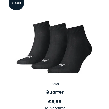
3-pack
Puma
Quarter
€9,99
Deliverytime