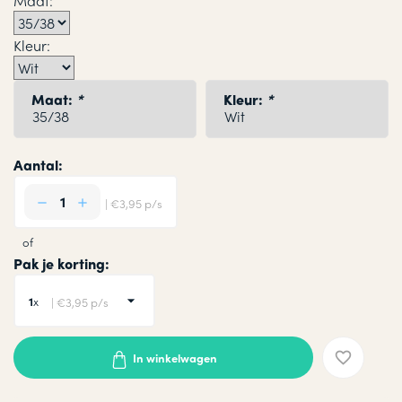
Maat:
Kleur:
Maat:
*
Kleur:
*
Aantal:
| €3,95 p/s
of
Pak je korting:
1
x
| €3,95 p/s
In winkelwagen