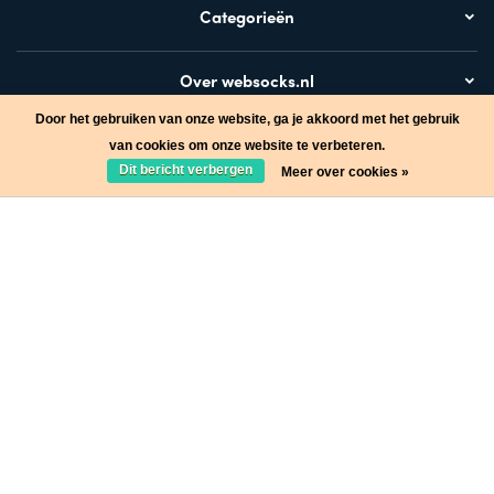
Categorieën
Over websocks.nl
Door het gebruiken van onze website, ga je akkoord met het gebruik
Bezoek ook
van cookies om onze website te verbeteren.
Dit bericht verbergen
Meer over cookies »
Stap in de wereld van Websocks en ontvang leuke acties!
Ja, wil ik!
* Lees hier de wettelijke beperkingen