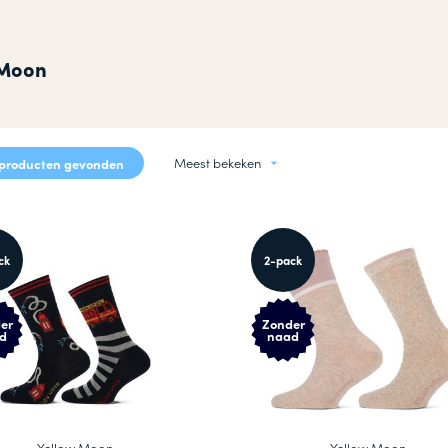
okken
n
 Moon
Meest bekeken
producten gevonden
ck
2-pack
er
Zonder
d
naad
Yellow Moon
Yellow Moon