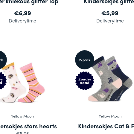
r kniekous glitter Top
Kindersokjes glitte
€6,99
€5,99
Deliverytime
Deliverytime
ck
2-pack
er
Zonder
d
naad
Yellow Moon
Yellow Moon
ersokjes stars hearts
Kindersokjes Cat & F
€5,95