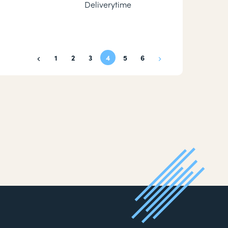
Deliverytime
1
2
3
4
5
6