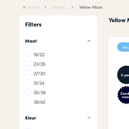
Wollen sokken
Hardloops
Home
Merken
Yellow Moon
Merino wollen sokken
Werksokke
Yellow
Filters
Badstof sokken
Huissokken
Maat
64 
19/22
23/26
27/30
2-pa
31/34
35/38
Zond
naa
39/42
Kleur