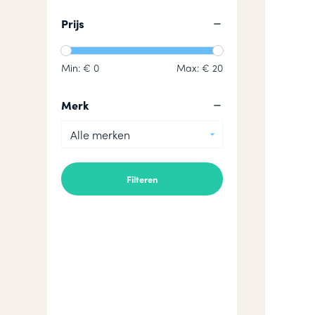
Prijs
Min: €
0
Max: €
20
Merk
Alle merken