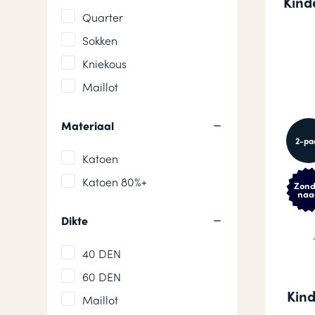
Kinde
Quarter
Sokken
Kniekous
Maillot
Materiaal
2-pa
Katoen
Katoen 80%+
Zond
naa
Dikte
40 DEN
60 DEN
Kind
Maillot