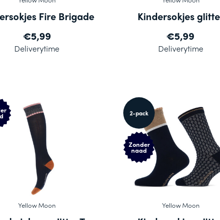
ersokjes Fire Brigade
Kindersokjes glitte
€5,99
€5,99
Deliverytime
Deliverytime
er
2-pack
d
Zonder
naad
Yellow Moon
Yellow Moon