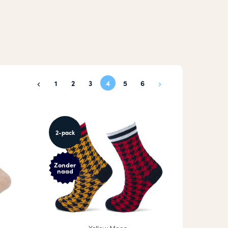
1
2
3
4
5
6
2-pack
Zonder
naad
Yellow Moon