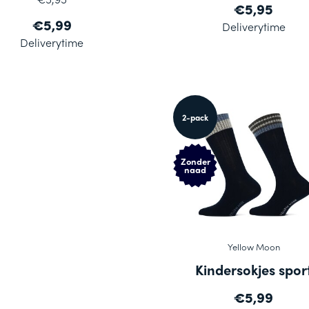
€5,95
€5,99
Deliverytime
Deliverytime
2-pack
Zonder
naad
Yellow Moon
Kindersokjes spor
€5,99