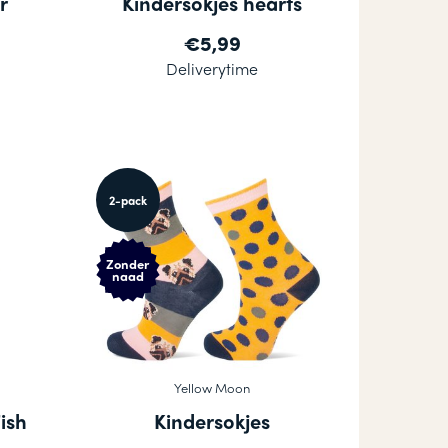
r
Kindersokjes hearts
€5,99
Deliverytime
2-pack
Zonder
naad
Yellow Moon
ish
Kindersokjes