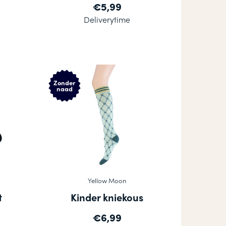
€5,99
Deliverytime
Zonder
naad
Yellow Moon
t
Kinder kniekous
€6,99