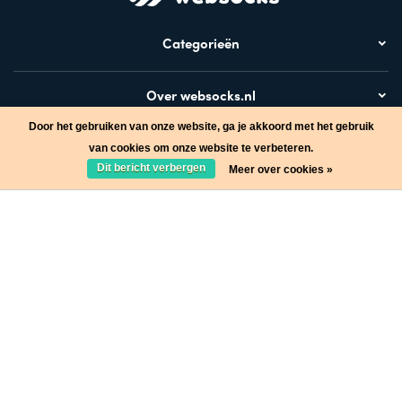
Categorieën
Over websocks.nl
Door het gebruiken van onze website, ga je akkoord met het gebruik
Bezoek ook
van cookies om onze website te verbeteren.
Dit bericht verbergen
Meer over cookies »
Stap in de wereld van Websocks en ontvang leuke acties!
Ja, wil ik!
* Lees hier de wettelijke beperkingen