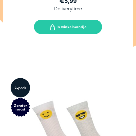
€5,99
Deliverytime
In winkelmandje
2-pack
Zonder
naad