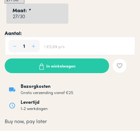
Maat:
*
Aantal:
| €5,99 p/s
In winkelwagen
Bezorgkosten
Gratis verzending vanaf €25
Levertijd
1-2 werkdagen
Buy now, pay later