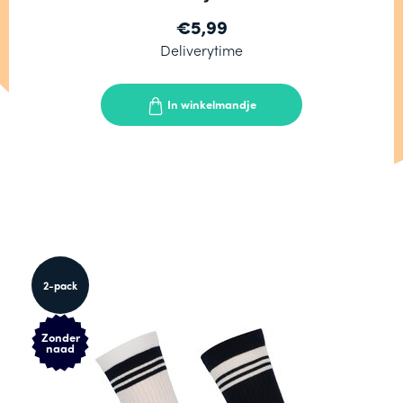
€5,99
Deliverytime
In winkelmandje
2-pack
Zonder
naad