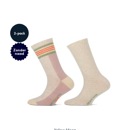
2-pack
Zonder
naad
Yellow Moon