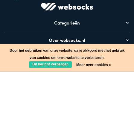
Categorieën
Over websocks.nl
Door het gebruiken van onze website, ga je akkoord met het gebruik
Bezoek ook
van cookies om onze website te verbeteren.
Dit bericht verbergen
Meer over cookies »
Stap in de wereld van Websocks en ontvang leuke acties!
Ja, wil ik!
* Lees hier de wettelijke beperkingen