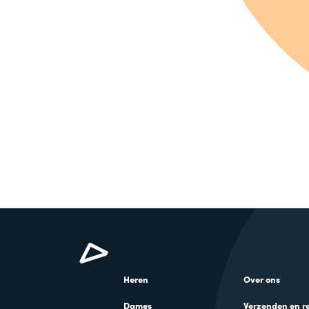
Heren
Over ons
Dames
Verzenden en r