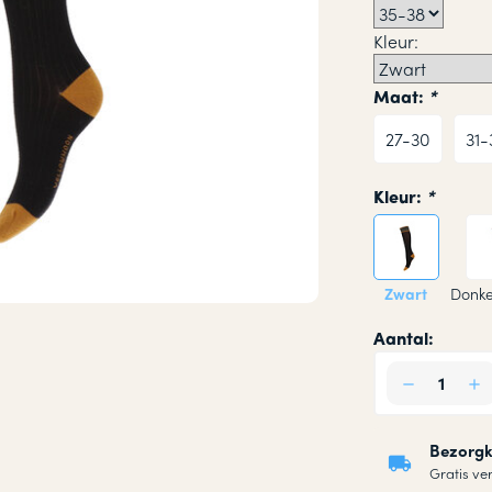
okken
Kleur:
n
Maat:
*
27-30
31-
Kleur:
*
Zwart
Donke
Aantal:
Bezorgk
Gratis ve