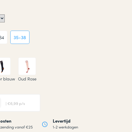
34
35-38
r blauw
Oud Rose
| €6,99 p/s
osten
Levertijd
rzending vanaf €25
1-2 werkdagen