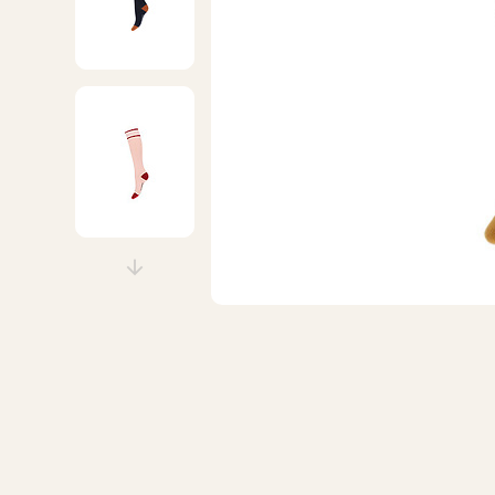
Wollen sokken
Hardloops
Merino wollen sokken
Werksokke
Badstof sokken
Huissokken