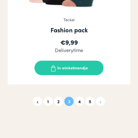
Teckel
Fashion pack
€9,99
Deliverytime
In winkelmandje
1
2
3
4
5