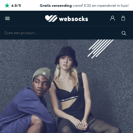
4.9/5
Gratis verzending
vanaf €30 en razendsnel in huis!