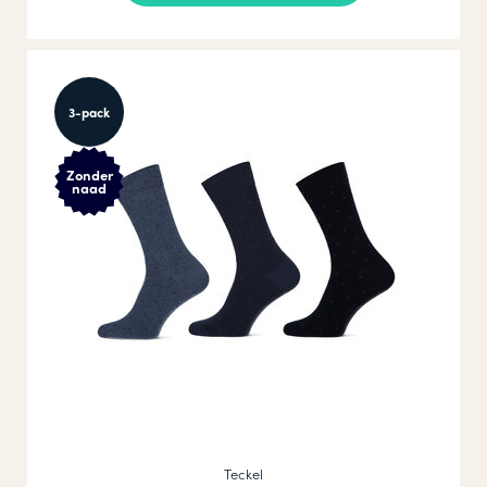
3-pack
Zonder
naad
Teckel