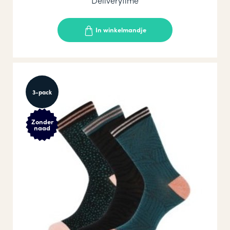
Deliverytime
In winkelmandje
3-pack
Zonder
naad