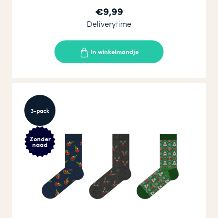
€9,99
Deliverytime
In winkelmandje
3-pack
Zonder
naad