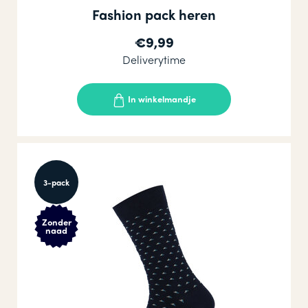
Fashion pack heren
€9,99
Deliverytime
In winkelmandje
3-pack
Zonder
naad