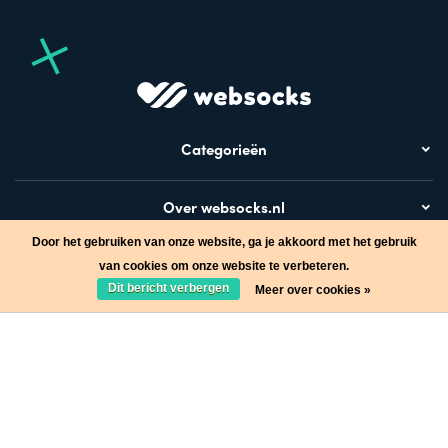
Categorieën
Over websocks.nl
Door het gebruiken van onze website, ga je akkoord met het gebruik
Bezoek ook
van cookies om onze website te verbeteren.
Dit bericht verbergen
Meer over cookies »
Stap in de wereld van Websocks en ontvang leuke acties!
Ja, wil ik!
* Lees hier de wettelijke beperkingen