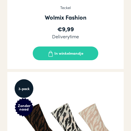
Teckel
Wolmix Fashion
€9,99
Deliverytime
In winkelmandje
3-pack
Zonder
naad