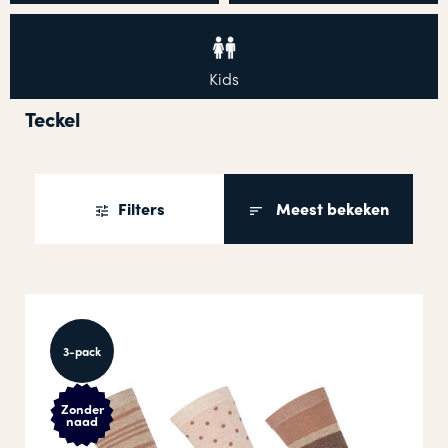
Kids
Teckel
Filters
Meest bekeken
3-pack
Zonder
naad