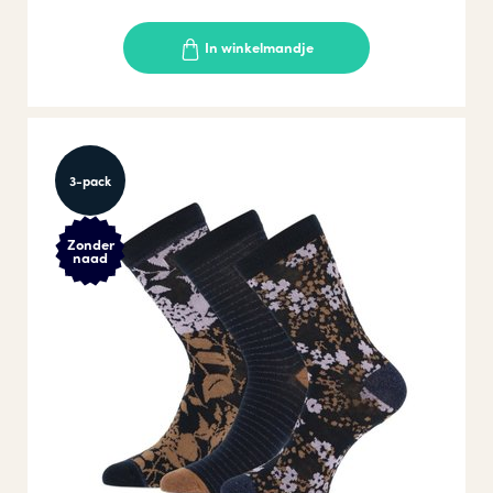
In winkelmandje
3-pack
Zonder
naad