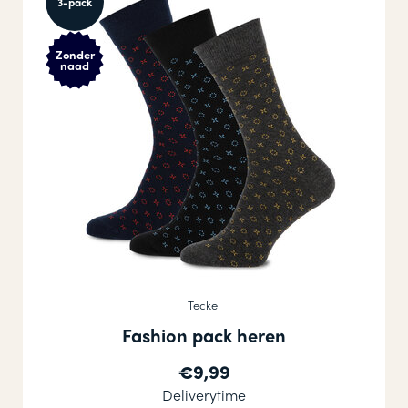
3-pack
Zonder
naad
Teckel
Fashion pack heren
€9,99
Deliverytime