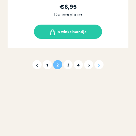
€6,95
Deliverytime
In winkelmandje
1
2
3
4
5