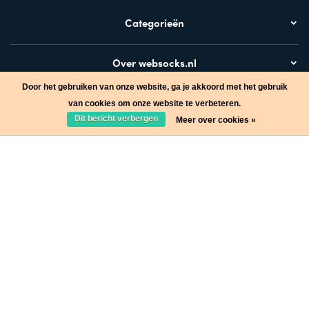
Categorieën
Over websocks.nl
Door het gebruiken van onze website, ga je akkoord met het gebruik
Bezoek ook
van cookies om onze website te verbeteren.
Dit bericht verbergen
Meer over cookies »
Stap in de wereld van Websocks en ontvang leuke acties!
Ja, wil ik!
* Lees hier de wettelijke beperkingen