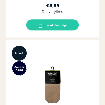
€5,99
Deliverytime
In winkelmandje
2-pack
Zonder
naad