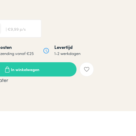
| €9,99 p/s
osten
Levertijd
rzending vanaf €25
1-2 werkdagen
In winkelwagen
ater