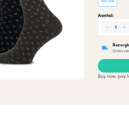
40/46
okken
Aantal:
n
Bezorgk
Gratis ve
Buy now, pay l