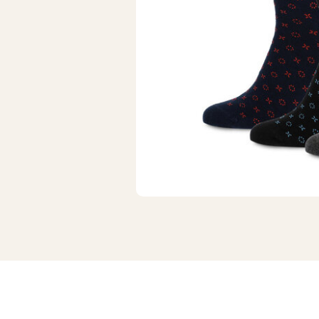
Wollen sokken
Hardloops
Merino wollen sokken
Werksokke
Badstof sokken
Huissokken