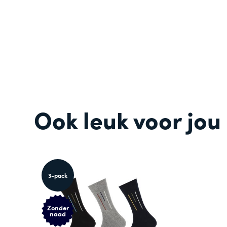
Ook leuk voor jou
3-pack
Zonder
naad