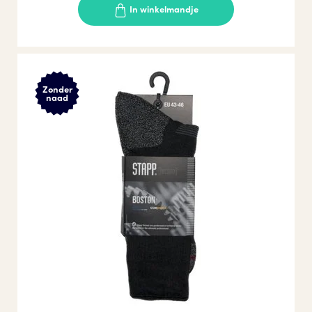
In winkelmandje
Zonder
naad