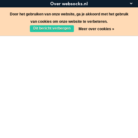
Over websocks.nl
Door het gebruiken van onze website, ga je akkoord met het gebruik
Bezoek ook
van cookies om onze website te verbeteren.
Dit bericht verbergen
Meer over cookies »
Stap in de wereld van Websocks en ontvang leuke acties!
Ja, wil ik!
* Lees hier de wettelijke beperkingen