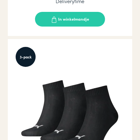
Deliverytime
In winkelmandje
3-pack