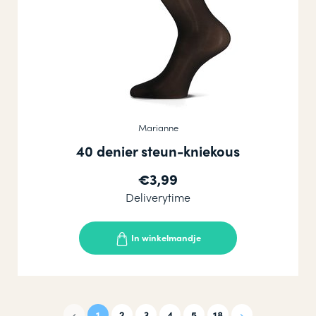
Marianne
40 denier steun-kniekous
€3,99
Deliverytime
In winkelmandje
1
2
3
4
5
18