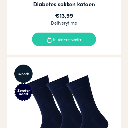
Diabetes sokken katoen
€13,99
Deliverytime
In winkelmandje
3-pack
Zonder
naad