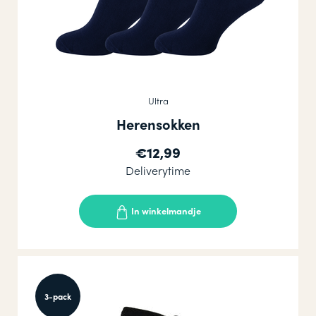
Ultra
Herensokken
€12,99
Deliverytime
In winkelmandje
3-pack