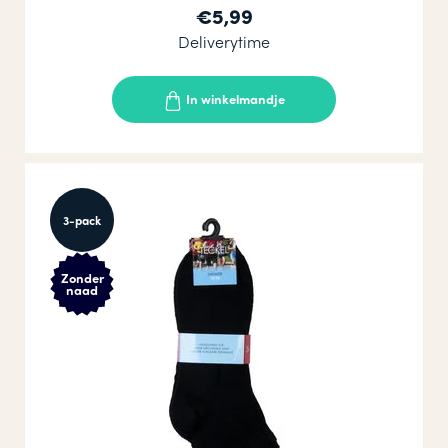
€5,99
Deliverytime
In winkelmandje
3-pack
Zonder
naad