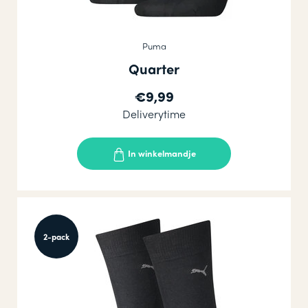
Puma
Quarter
€9,99
Deliverytime
In winkelmandje
2-pack