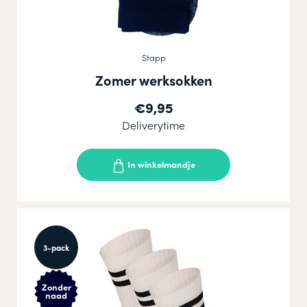
Stapp
Zomer werksokken
€9,95
Deliverytime
In winkelmandje
3-pack
Zonder
naad