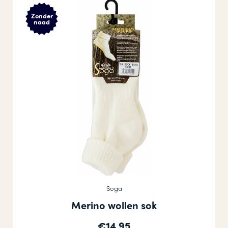
Zonder
naad
Soga
Merino wollen sok
€14,95