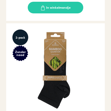
In winkelmandje
2-pack
Zonder
naad