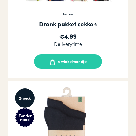
Teckel
Drank pakket sokken
€4,99
Deliverytime
In winkelmandje
2-pack
Zonder
naad