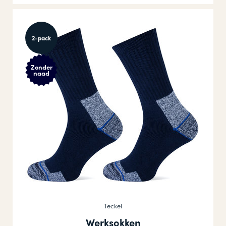
2-pack
Zonder
naad
Teckel
Werksokken