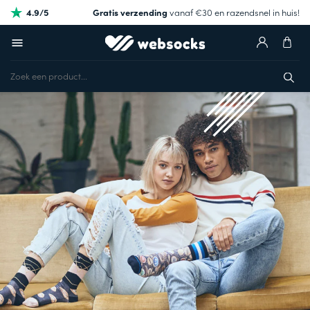
4.9/5
Gratis verzending
vanaf €30 en razendsnel in huis!