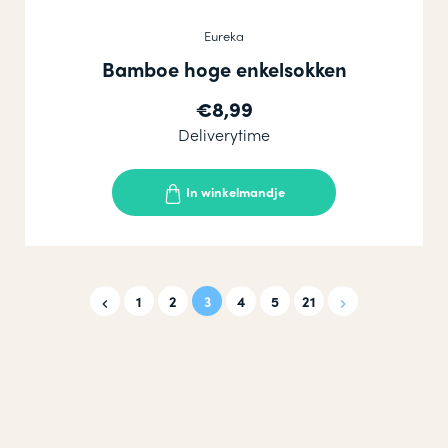
Eureka
Bamboe hoge enkelsokken
€8,99
Deliverytime
In winkelmandje
1
2
3
4
5
21