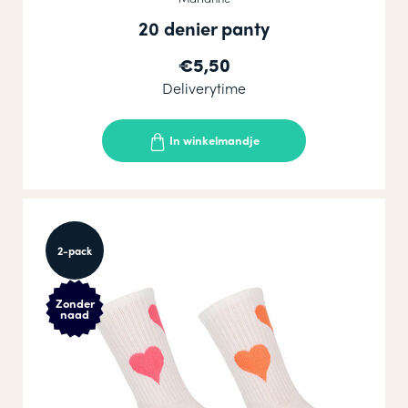
20 denier panty
€5,50
Deliverytime
In winkelmandje
2-pack
Zonder
naad