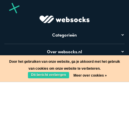
Categorieën
Over websocks.nl
Door het gebruiken van onze website, ga je akkoord met het gebruik
Bezoek ook
van cookies om onze website te verbeteren.
Dit bericht verbergen
Meer over cookies »
Stap in de wereld van Websocks en ontvang leuke acties!
Ja, wil ik!
* Lees hier de wettelijke beperkingen