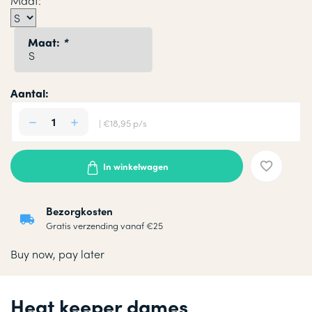
Maat:
Maat:
*
Aantal:
| €18,95 p/s
In winkelwagen
Bezorgkosten
Gratis verzending vanaf €25
Buy now, pay later
Heat keeper dames