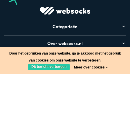
Categorieën
Over websocks.nl
Door het gebruiken van onze website, ga je akkoord met het gebruik
Bezoek ook
van cookies om onze website te verbeteren.
Dit bericht verbergen
Meer over cookies »
Stap in de wereld van Websocks en ontvang leuke acties!
Ja, wil ik!
* Lees hier de wettelijke beperkingen