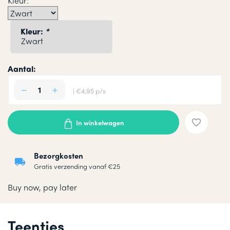
Kleur:
Kleur:
*
Aantal:
| €4,95 p/s
In winkelwagen
Bezorgkosten
Gratis verzending vanaf €25
Buy now, pay later
Teentjes