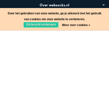
Over websocks.nl
Door het gebruiken van onze website, ga je akkoord met het gebruik
Bezoek ook
van cookies om onze website te verbeteren.
Dit bericht verbergen
Meer over cookies »
Stap in de wereld van Websocks en ontvang leuke acties!
Ja, wil ik!
* Lees hier de wettelijke beperkingen