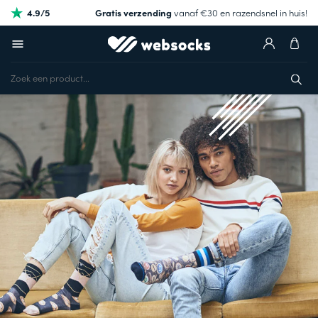
4.9/5
Gratis verzending
vanaf €30 en razendsnel in huis!