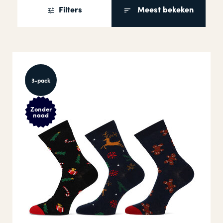
Filters
Meest bekeken
3-pack
Zonder
naad