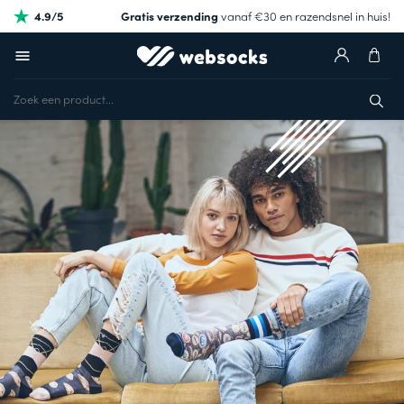
4.9/5
Gratis verzending
vanaf €30 en razendsnel in huis!