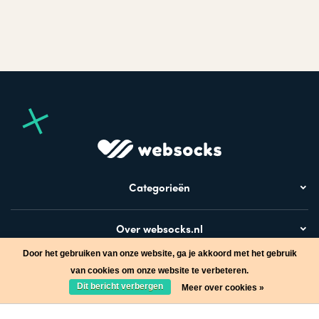
Categorieën
Over websocks.nl
Door het gebruiken van onze website, ga je akkoord met het gebruik
Bezoek ook
van cookies om onze website te verbeteren.
Dit bericht verbergen
Meer over cookies »
Stap in de wereld van Websocks en ontvang leuke acties!