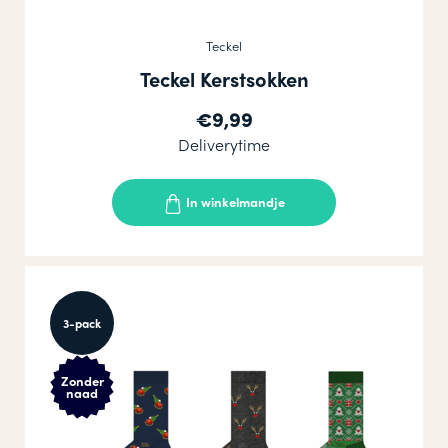
Teckel
Teckel Kerstsokken
€9,99
Deliverytime
In winkelmandje
3-pack
Zonder
naad