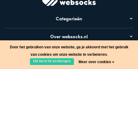
Categorieën
Over websocks.nl
Door het gebruiken van onze website, ga je akkoord met het gebruik
Bezoek ook
van cookies om onze website te verbeteren.
Dit bericht verbergen
Meer over cookies »
Stap in de wereld van Websocks en ontvang leuke acties!
Ja, wil ik!
* Lees hier de wettelijke beperkingen