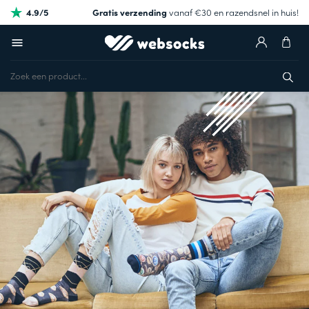
4.9/5
Gratis verzending
vanaf €30 en razendsnel in huis!