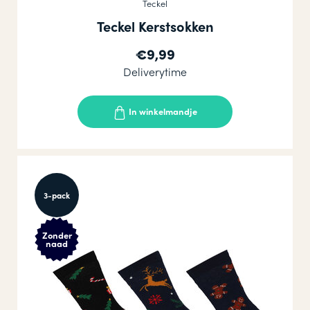
Teckel
Teckel Kerstsokken
€9,99
Deliverytime
In winkelmandje
3-pack
Zonder
naad