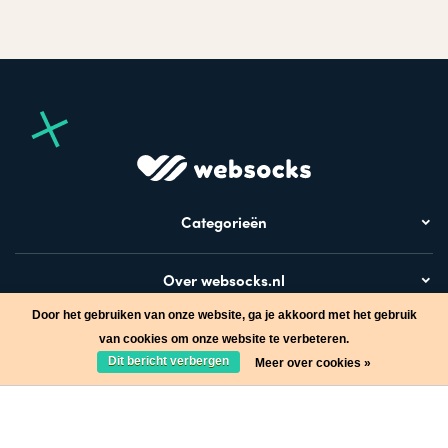
Categorieën
Over websocks.nl
Door het gebruiken van onze website, ga je akkoord met het gebruik
Bezoek ook
van cookies om onze website te verbeteren.
Dit bericht verbergen
Meer over cookies »
Stap in de wereld van Websocks en ontvang leuke acties!