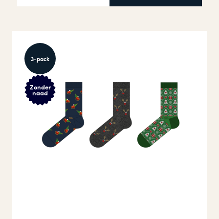
3-pack
Zonder
naad