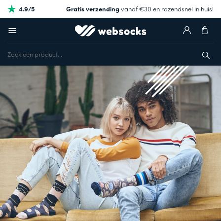
4.9/5
Gratis verzending
vanaf €30 en razendsnel in huis!