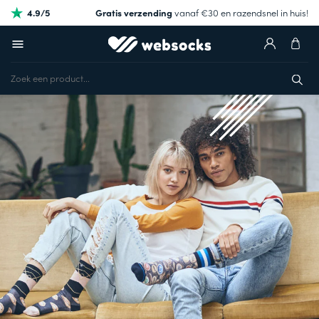
4.9/5
Gratis verzending
vanaf €30 en razendsnel in huis!