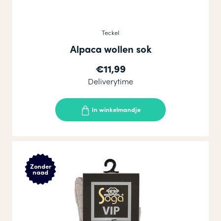
Teckel
Alpaca wollen sok
€11,99
Deliverytime
In winkelmandje
Zonder
naad