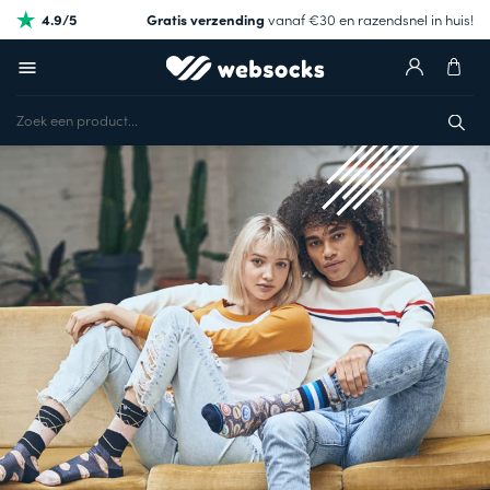
4.9/5
Gratis verzending
vanaf €30 en razendsnel in huis!