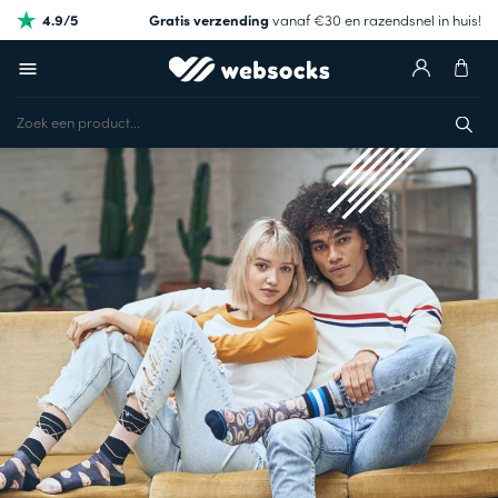
4.9/5
Gratis verzending
vanaf €30 en razendsnel in huis!