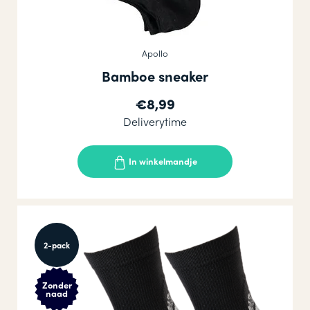
Apollo
Bamboe sneaker
€8,99
Deliverytime
In winkelmandje
2-pack
Zonder
naad