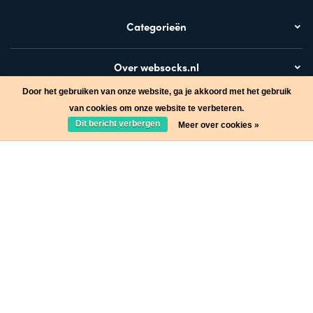
Categorieën
Over websocks.nl
Door het gebruiken van onze website, ga je akkoord met het gebruik
Bezoek ook
van cookies om onze website te verbeteren.
Dit bericht verbergen
Meer over cookies »
Stap in de wereld van Websocks en ontvang leuke acties!
Ja, wil ik!
* Lees hier de wettelijke beperkingen