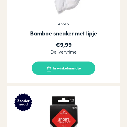
Apollo
Bamboe sneaker met lipje
€9,99
Deliverytime
In winkelmandje
Zonder
naad