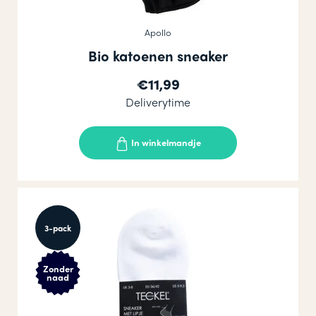
Apollo
Bio katoenen sneaker
€11,99
Deliverytime
In winkelmandje
3-pack
Zonder
naad