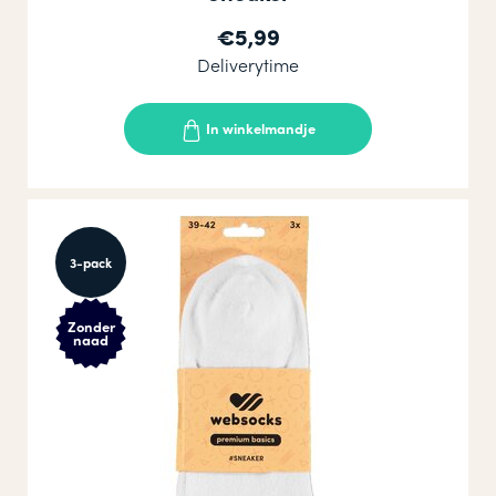
€5,99
Deliverytime
In winkelmandje
3-pack
Zonder
naad