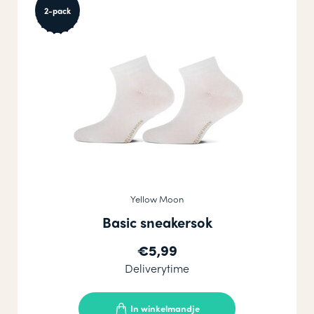
Zonder
2-pack
naad
Yellow Moon
Basic sneakersok
€5,99
Deliverytime
In winkelmandje