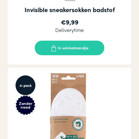
Invisible sneakersokken badstof
€9,99
Deliverytime
In winkelmandje
4-pack
Zonder
naad