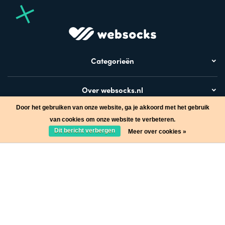
Categorieën
Over websocks.nl
Door het gebruiken van onze website, ga je akkoord met het gebruik
Bezoek ook
van cookies om onze website te verbeteren.
Dit bericht verbergen
Meer over cookies »
Stap in de wereld van Websocks en ontvang leuke acties!
Ja, wil ik!
* Lees hier de wettelijke beperkingen