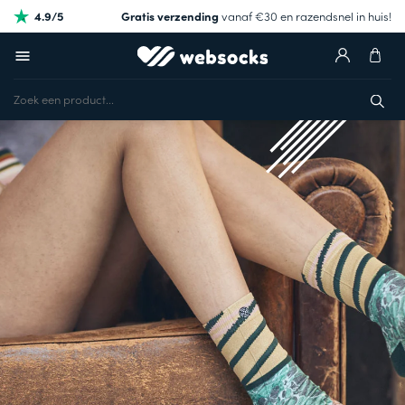
4.9/5
Gratis verzending
vanaf €30 en razendsnel in huis!