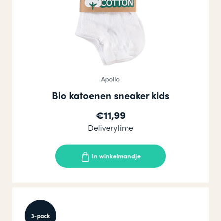
Apollo
Bio katoenen sneaker kids
€11,99
Deliverytime
In winkelmandje
3-pack