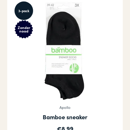
3-pack
Zonder
naad
Apollo
Bamboe sneaker
€8,99