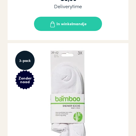
Deliverytime
In winkelmandje
3-pack
Zonder
naad