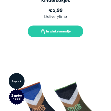
€5,99
Deliverytime
In winkelmandje
2-pack
Zonder
naad