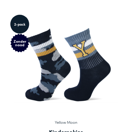
2-pack
Zonder
naad
Yellow Moon
Kindersokjes