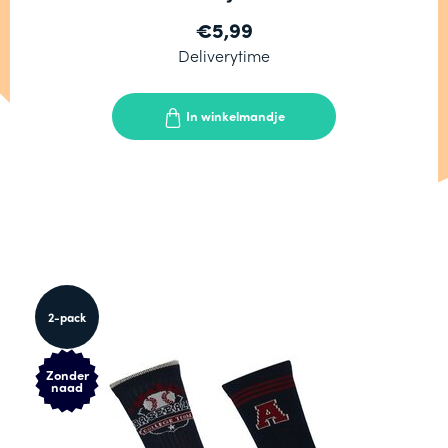
€5,99
Deliverytime
In winkelmandje
2-pack
Zonder
naad