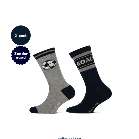
2-pack
Zonder
naad
Yellow Moon