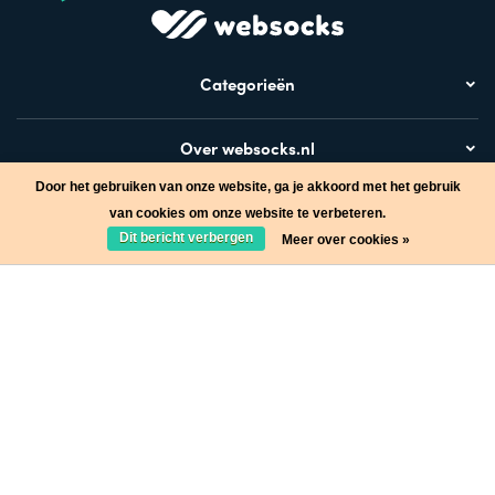
Categorieën
Over websocks.nl
Door het gebruiken van onze website, ga je akkoord met het gebruik
Bezoek ook
van cookies om onze website te verbeteren.
Dit bericht verbergen
Meer over cookies »
Stap in de wereld van Websocks en ontvang leuke acties!
Ja, wil ik!
* Lees hier de wettelijke beperkingen