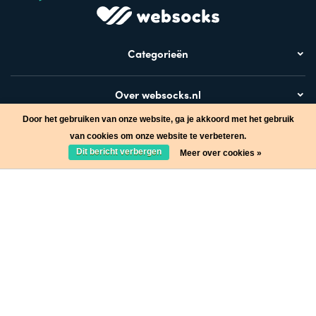
Categorieën
Over websocks.nl
Door het gebruiken van onze website, ga je akkoord met het gebruik
Bezoek ook
van cookies om onze website te verbeteren.
Dit bericht verbergen
Meer over cookies »
Stap in de wereld van Websocks en ontvang leuke acties!
Ja, wil ik!
* Lees hier de wettelijke beperkingen