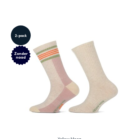
2-pack
Zonder
naad
Yellow Moon