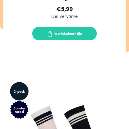
€5,99
Deliverytime
In winkelmandje
2-pack
Zonder
naad