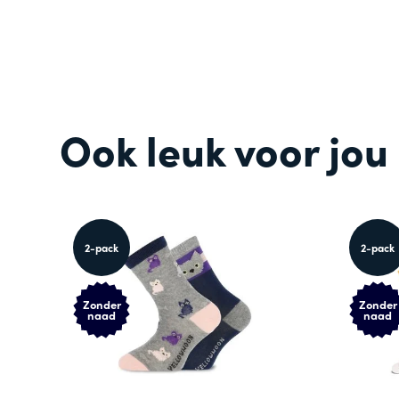
Ook leuk voor jou
2-pack
2-pack
Zonder
Zonder
naad
naad