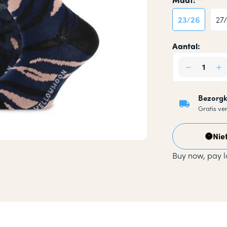
okken
23/26
27
n
Aantal:
Bezorgk
Gratis ve
Nie
Buy now, pay l