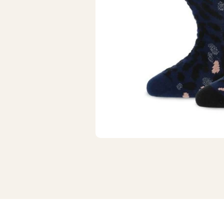
Wollen sokken
Hardloops
Merino wollen sokken
Werksokke
Badstof sokken
Huissokken