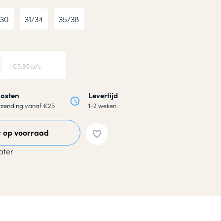
/30
31/34
35/38
| €5,95 p/s
osten
Levertijd
rzending vanaf €25
1-2 weken
t op voorraad
ater