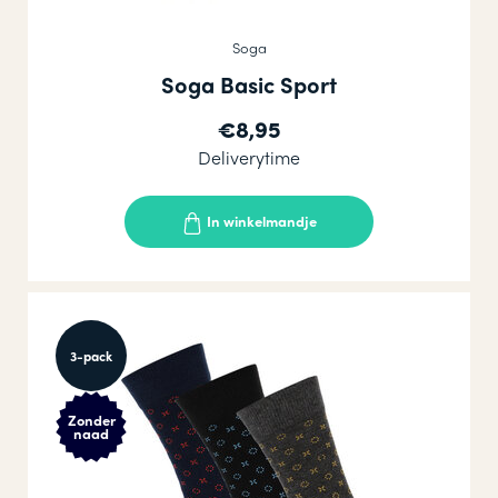
Soga
Soga Basic Sport
€8,95
Deliverytime
In winkelmandje
3-pack
Zonder
naad