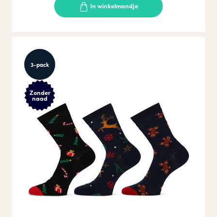
In winkelmandje
3-pack
Zonder
naad