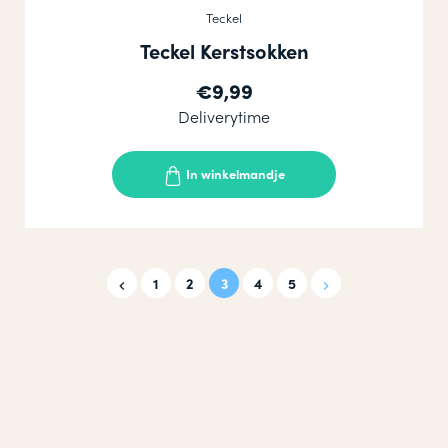
Teckel
Teckel Kerstsokken
€9,99
Deliverytime
In winkelmandje
1
2
3
4
5