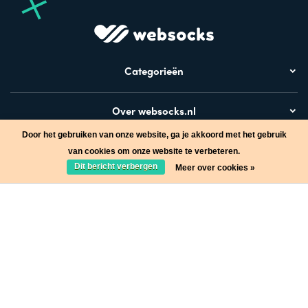
Categorieën
Over websocks.nl
Door het gebruiken van onze website, ga je akkoord met het gebruik
Bezoek ook
van cookies om onze website te verbeteren.
Dit bericht verbergen
Meer over cookies »
Stap in de wereld van Websocks en ontvang leuke acties!
Ja, wil ik!
* Lees hier de wettelijke beperkingen