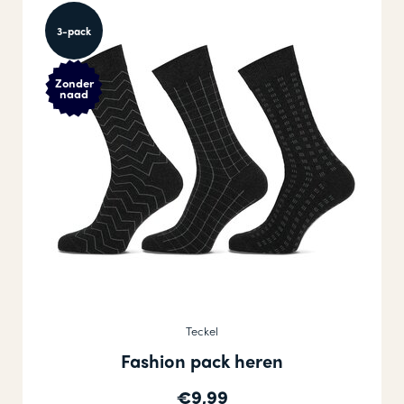
3-pack
Zonder
naad
Teckel
Fashion pack heren
€9,99