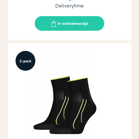
Deliverytime
In winkelmandje
2-pack