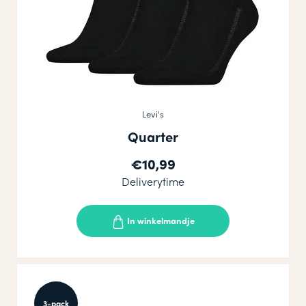
Levi's
Quarter
€10,99
Deliverytime
In winkelmandje
3-pack