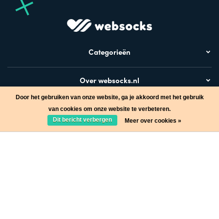
Categorieën
Over websocks.nl
Door het gebruiken van onze website, ga je akkoord met het gebruik
Bezoek ook
van cookies om onze website te verbeteren.
Dit bericht verbergen
Meer over cookies »
Stap in de wereld van Websocks en ontvang leuke acties!
Ja, wil ik!
* Lees hier de wettelijke beperkingen