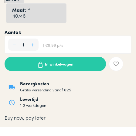
Maat:
*
Aantal:
| €9,99 p/s
In winkelwagen
Bezorgkosten
Gratis verzending vanaf €25
Levertijd
1-2 werkdagen
Buy now, pay later