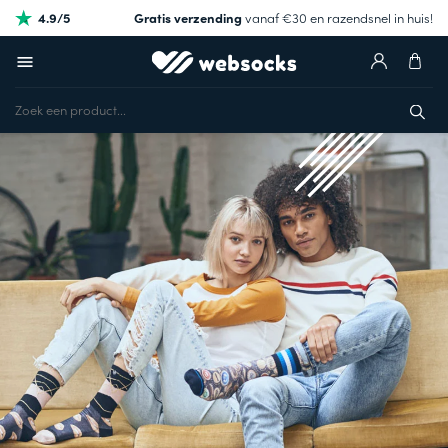
4.9/5
Gratis verzending
vanaf €30 en razendsnel in huis!