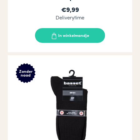
€9,99
Deliverytime
In winkelmandje
Zonder
naad