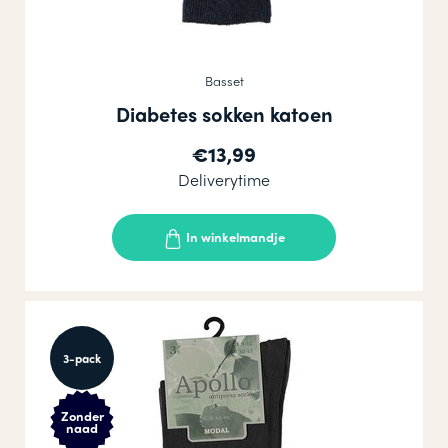
Basset
Diabetes sokken katoen
€13,99
Deliverytime
In winkelmandje
3-pack
Zonder
naad