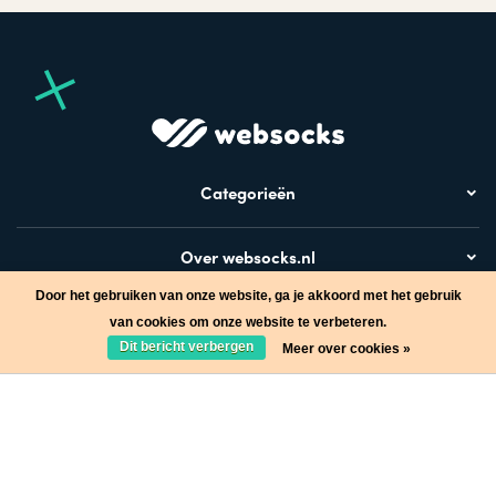
Categorieën
Over websocks.nl
Door het gebruiken van onze website, ga je akkoord met het gebruik
Bezoek ook
van cookies om onze website te verbeteren.
Dit bericht verbergen
Meer over cookies »
Stap in de wereld van Websocks en ontvang leuke acties!
Ja, wil ik!