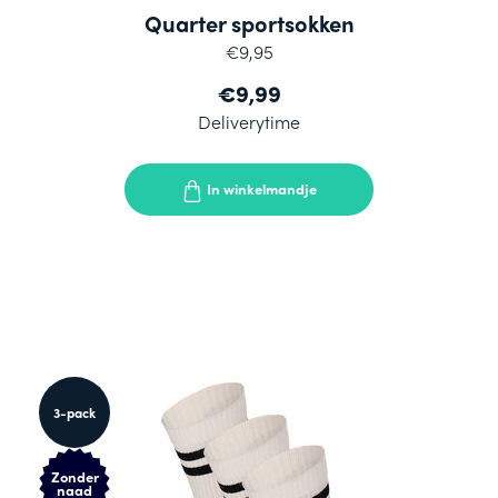
Quarter sportsokken
€9,95
€9,99
Deliverytime
In winkelmandje
3-pack
Zonder
naad