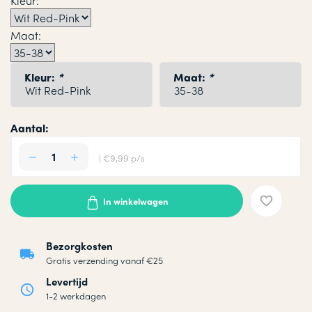
Kleur:
Maat:
Kleur:
*
Maat:
*
Aantal:
| €9,99 p/s
In winkelwagen
Bezorgkosten
Gratis verzending vanaf €25
Levertijd
1-2 werkdagen