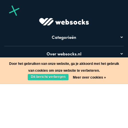
Categorieën
Over websocks.nl
Door het gebruiken van onze website, ga je akkoord met het gebruik
Bezoek ook
van cookies om onze website te verbeteren.
Dit bericht verbergen
Meer over cookies »
Stap in de wereld van Websocks en ontvang leuke acties!
Ja, wil ik!
* Lees hier de wettelijke beperkingen