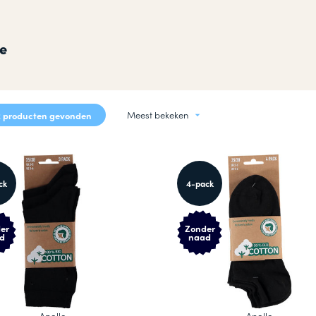
okken
n
ie
Meest bekeken
 producten gevonden
ck
4-pack
er
Zonder
d
naad
Apollo
Apollo