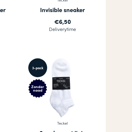
er
Invisible sneaker
€6,50
Deliverytime
3-pack
Zonder
naad
Teckel