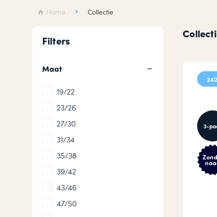
Wollen sokken
Hardloops
Home
Collectie
Merino wollen sokken
Werksokke
Collect
Filters
Badstof sokken
Huissokken
Maat
242
19/22
23/26
27/30
3-pa
31/34
35/38
Zond
naa
39/42
43/46
47/50