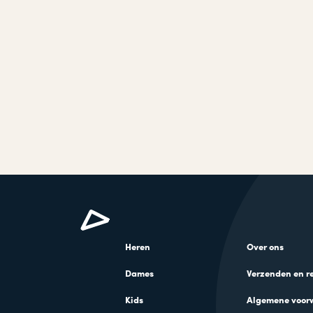
Heren
Over ons
Dames
Verzenden en r
Kids
Algemene voor