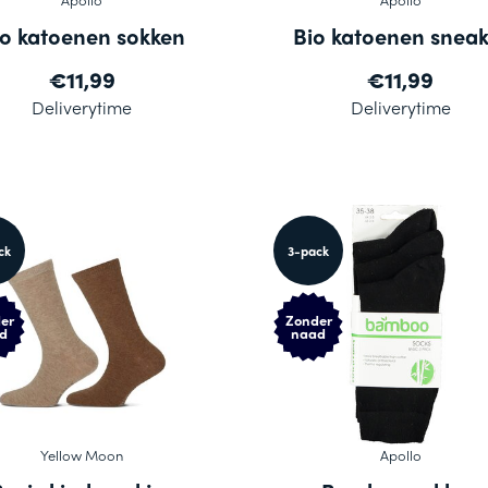
io katoenen sokken
Bio katoenen sneak
€11,99
€11,99
Deliverytime
Deliverytime
ck
3-pack
er
Zonder
d
naad
Yellow Moon
Apollo