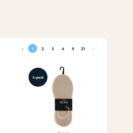
1
2
3
4
5
21
3-pack
Teckel