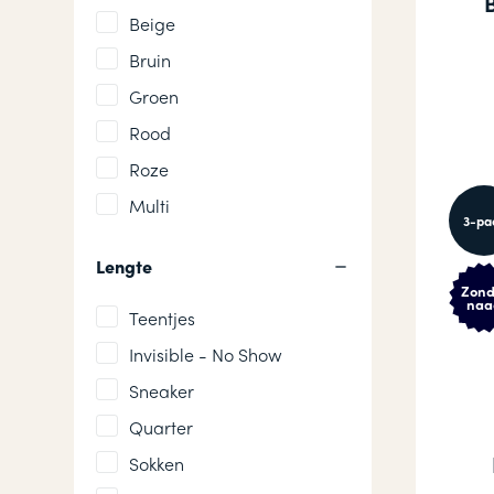
Beige
Bruin
Groen
Rood
Roze
Multi
3-pa
Lengte
Zond
naa
Teentjes
Invisible - No Show
Sneaker
Quarter
Sokken