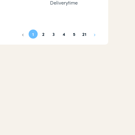
Deliverytime
1
2
3
4
5
21