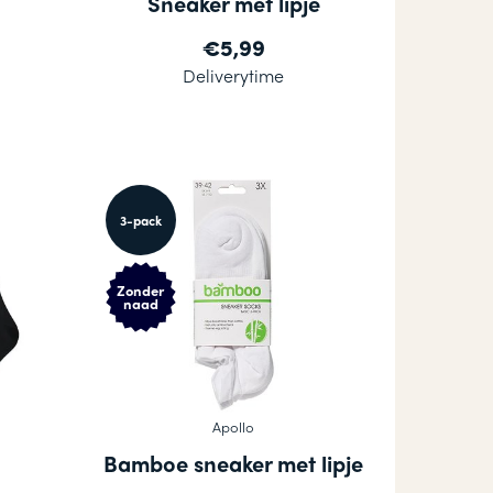
Sneaker met lipje
€5,99
Deliverytime
3-pack
Zonder
naad
Apollo
Bamboe sneaker met lipje