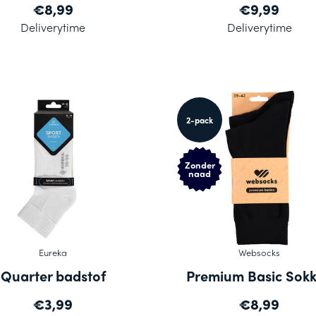
€8,99
€9,99
Deliverytime
Deliverytime
2-pack
Zonder
naad
Eureka
Websocks
Quarter badstof
Premium Basic Sok
€3,99
€8,99