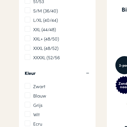
51/53
B
S/M (36/40)
L/XL (40/44)
XXL (44/48)
XXL+ (48/50)
XXXL (48/52)
XXXXL (52/56
2-pa
Kleur
Zond
Zwart
naa
Blauw
Grijs
Wit
Ecru