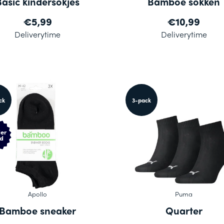
Basic kindersokjes
Bamboe sokken
€5,99
€10,99
Deliverytime
Deliverytime
ck
3-pack
er
d
Apollo
Puma
Bamboe sneaker
Quarter