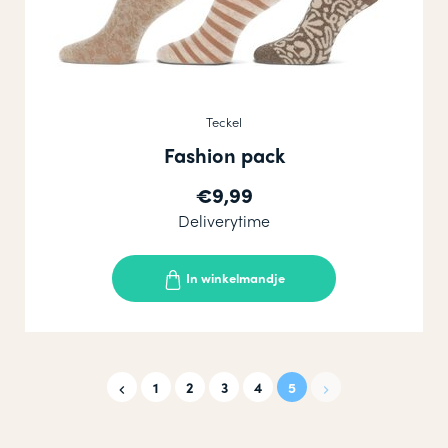
Teckel
Fashion pack
€9,99
Deliverytime
In winkelmandje
1
2
3
4
5