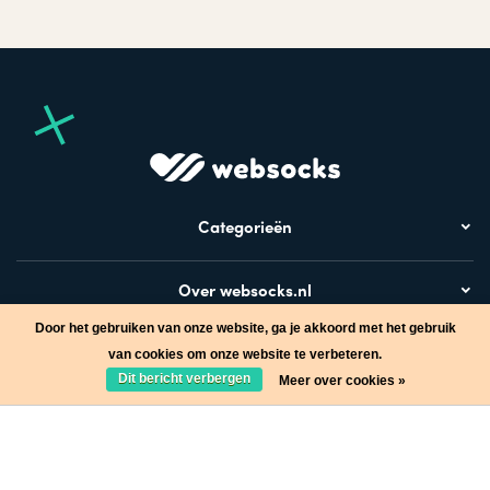
Categorieën
Over websocks.nl
Door het gebruiken van onze website, ga je akkoord met het gebruik
Bezoek ook
van cookies om onze website te verbeteren.
Dit bericht verbergen
Meer over cookies »
Stap in de wereld van Websocks en ontvang leuke acties!
Ja, wil ik!