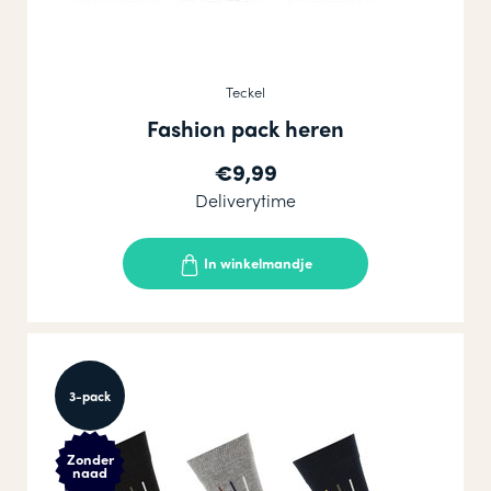
Teckel
Fashion pack heren
€9,99
Deliverytime
In winkelmandje
3-pack
Zonder
naad