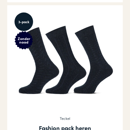
3-pack
Zonder
naad
Teckel
Fashion pack heren