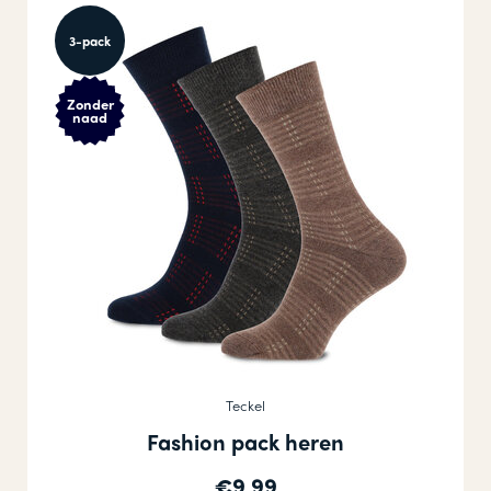
3-pack
Zonder
naad
Teckel
Fashion pack heren
€9,99