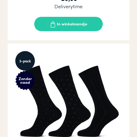
Deliverytime
In winkelmandje
3-pack
Zonder
naad