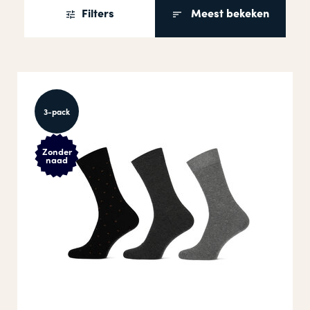
Filters
Meest bekeken
3-pack
Zonder
naad