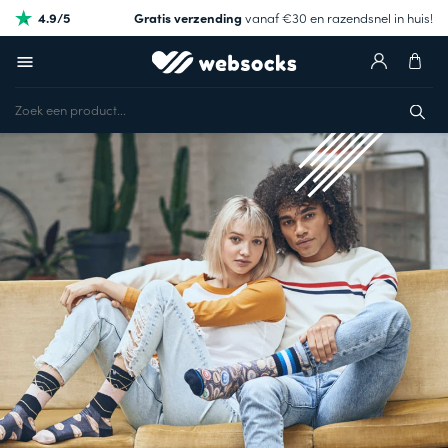
4.9/5
Gratis verzending
vanaf €30 en razendsnel in huis!