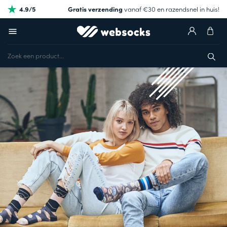
4.9/5
Gratis verzending
vanaf €30 en razendsnel in huis!