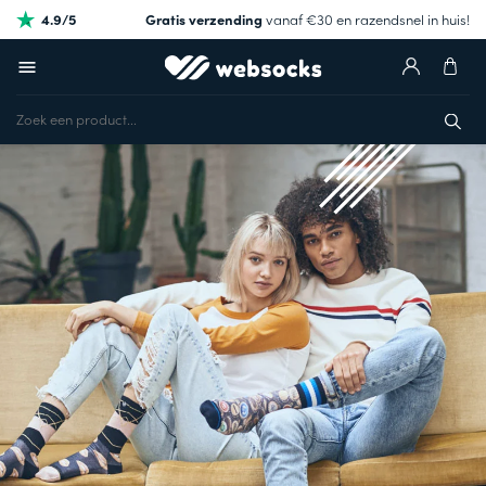
4.9/5
Gratis verzending
vanaf €30 en razendsnel in huis!