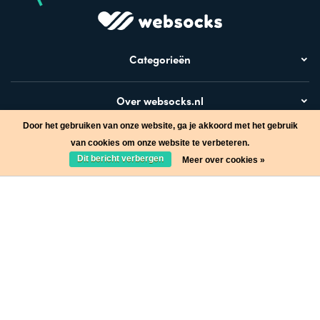
Categorieën
Over websocks.nl
Door het gebruiken van onze website, ga je akkoord met het gebruik
Bezoek ook
van cookies om onze website te verbeteren.
Dit bericht verbergen
Meer over cookies »
Stap in de wereld van Websocks en ontvang leuke acties!
Ja, wil ik!
* Lees hier de wettelijke beperkingen